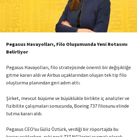
Pegasus Havayolları, Filo Oluşumunda Yeni Rotasını
Belirliyor
Pegasus Havayolları, filo stratejisinde önemli bir değişikliğe
gitme kararı aldı ve Airbus uçaklarından oluşan tek tip filo
oluşturma planından geri adım attı.
Şirket, mevcut büyüme ve büyüklükle birlikte iç analizler ve
fizibilite çalışmaları sonucunda, Boeing 737 filosunu elinde
tutma kararı aldı.
Pegasus CEO’su Güliz Öztürk, verdiği bir röportajda bu
kararı açıklarken, eski nesil 737 NG’lerini aşamalı olarak