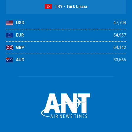
TRY - Türk Lirası
USD
47,704
EUR
54,957
GBP
64,142
AUD
33,565