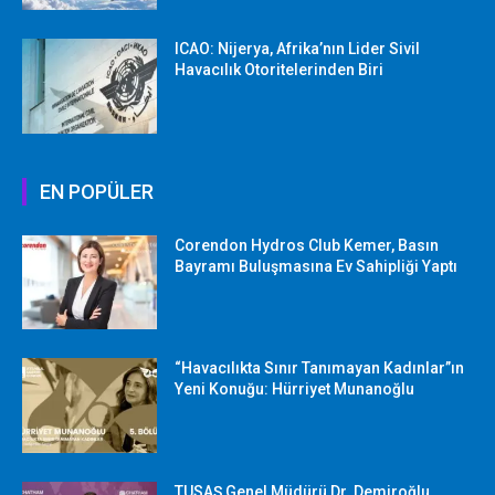
ICAO: Nijerya, Afrika’nın Lider Sivil
Havacılık Otoritelerinden Biri
EN POPÜLER
Corendon Hydros Club Kemer, Basın
Bayramı Buluşmasına Ev Sahipliği Yaptı
“Havacılıkta Sınır Tanımayan Kadınlar”ın
Yeni Konuğu: Hürriyet Munanoğlu
TUSAŞ Genel Müdürü Dr. Demiroğlu