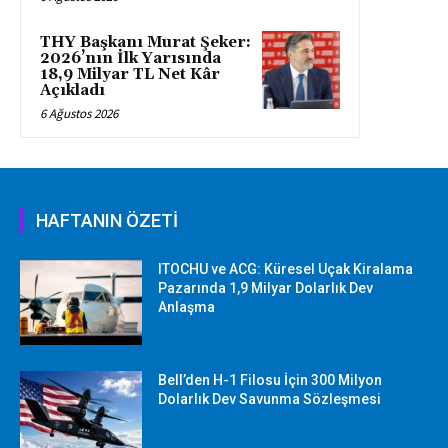
THY Başkanı Murat Şeker:
2026’nın İlk Yarısında
18,9 Milyar TL Net Kâr
Açıkladı
6 Ağustos 2026
HAFTANIN ÖZETİ
ITOCHU ve ACG: Küresel Uçak Kiralama
Pazarında 1,9 Milyar Dolarlık Dev
Anlaşma
Bell’den H-1 Filosu İçin 300 Milyon
Dolarlık Dev Savunma Sözleşmesi