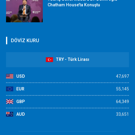
Chatham House’ta Konuştu
DÖVİZ KURU
TRY - Türk Lirası
USD
47,697
EUR
55,145
GBP
64,349
AUD
33,651