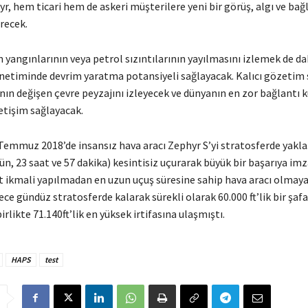
yr, hem ticari hem de askeri müşterilere yeni bir görüş, algı ve bağ
irecek.
yangınlarının veya petrol sızıntılarının yayılmasını izlemek de d
önetiminde devrim yaratma potansiyeli sağlayacak. Kalıcı gözetim
nın değişen çevre peyzajını izleyecek ve dünyanın en zor bağlantı 
etişim sağlayacak.
 Temmuz 2018’de insansız hava aracı Zephyr S’yi stratosferde yakla
n, 23 saat ve 57 dakika) kesintisiz uçurarak büyük bir başarıya imz
ıt ikmali yapılmadan en uzun uçuş süresine sahip hava aracı olmay
ece gündüz stratosferde kalarak sürekli olarak 60.000 ft’lik bir şafak
rlikte 71.140ft’lik en yüksek irtifasına ulaşmıştı.
HAPS
test