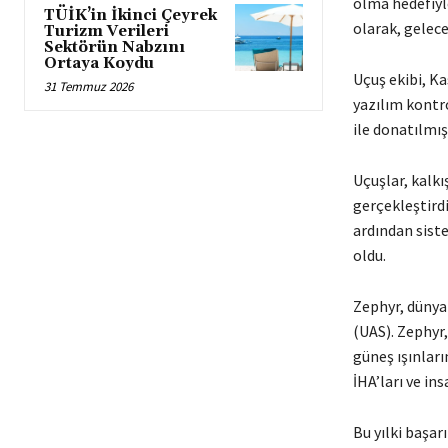
olma hedefiyl
TÜİK’in İkinci Çeyrek
olarak, gelece
Turizm Verileri
Sektörün Nabzını
Ortaya Koydu
Uçuş ekibi, Ka
31 Temmuz 2026
yazılım kontro
ile donatılmış
Uçuşlar, kalkı
gerçekleştirdi
ardından sist
oldu.
Zephyr, dünyan
(UAS). Zephyr,
güneş ışınları
İHA’ları ve i
Bu yılki başa