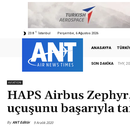
C
23.8
İstanbul
Perşembe, 6 Ağustos 2026
ANASAYFA
TÜRKI
SON DAKIKA
THY, 20
IATA
AVIATION
HAPS Airbus Zephyr,
uçuşunu başarıyla t
By
ANT Editör
9 Aralık 2020