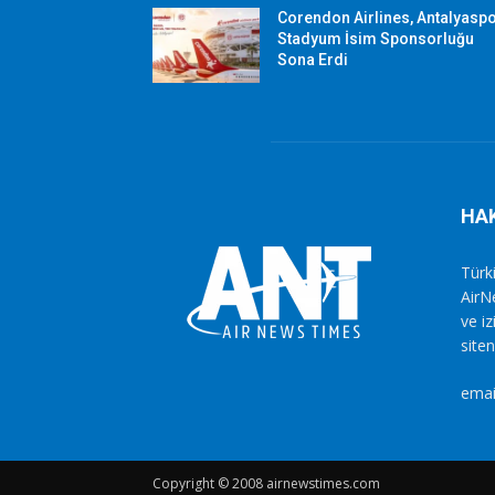
Corendon Airlines, Antalyasp
Stadyum İsim Sponsorluğu
Sona Erdi
HA
Türki
AirN
ve i
siten
emai
Copyright © 2008 airnewstimes.com