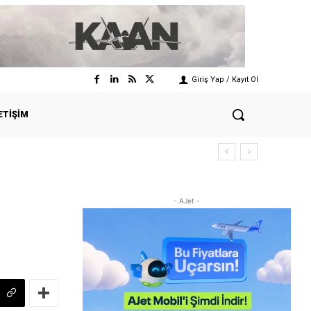
Giriş Yap / Kayıt Ol
ETIŞIM
- AJet -