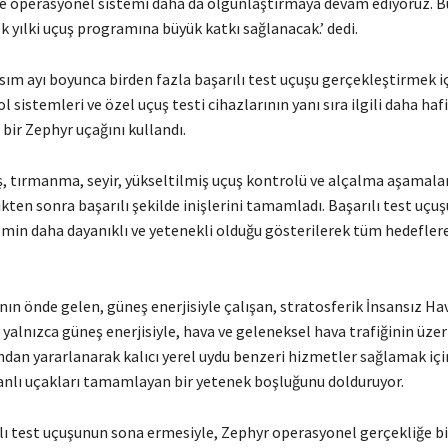
e operasyonel sistemi daha da olgunlaştırmaya devam ediyoruz. 
k yılki uçuş programına büyük katkı sağlanacak.’ dedi.
sım ayı boyunca birden fazla başarılı test uçuşu gerçekleştirmek iç
l sistemleri ve özel uçuş testi cihazlarının yanı sıra ilgili daha hafi
 bir Zephyr uçağını kullandı.
ş, tırmanma, seyir, yükseltilmiş uçuş kontrolü ve alçalma aşamalar
kten sonra başarılı şekilde inişlerini tamamladı. Başarılı test uçu
emin daha dayanıklı ve yetenekli olduğu gösterilerek tüm hedeflere
ın önde gelen, güneş enerjisiyle çalışan, stratosferik İnsansız Ha
 yalnızca güneş enerjisiyle, hava ve geleneksel hava trafiğinin üze
ndan yararlanarak kalıcı yerel uydu benzeri hizmetler sağlamak için
nsanlı uçakları tamamlayan bir yetenek boşluğunu dolduruyor.
rılı test uçuşunun sona ermesiyle, Zephyr operasyonel gerçekliğe b