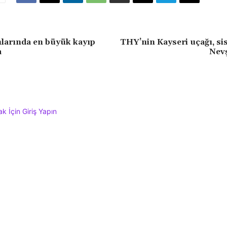
larında en büyük kayıp
THY’nin Kayseri uçağı, si
a
Nevş
 İçin Giriş Yapın