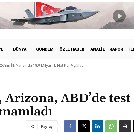
YE
DÜNYA
GÜNDEM
ÖZEL HABER
ANALIZ – RAPOR
İL
26’nın İlk Yarısında 18,9 Milyar TL Net Kâr Açıkladı
’dan Canlı Hayvan Taşımacılığına Dijital Çözüm: LAR Verify Tanıtıldı
 Arizona, ABD’de test
amamladı
Paylaş