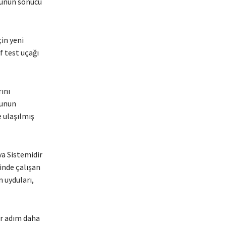
Bunun sonucu
in yeni
f test uçağı
ını
şunun
 ulaşılmış
va Sistemidir
rinde çalışan
 uyduları,
ir adım daha