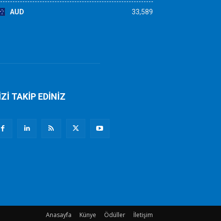
AUD
33,589
İZİ TAKİP EDİNİZ
Anasayfa
Künye
Ödüller
İletişim