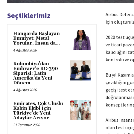
Seçtiklerimiz
Airbus Defenc
için oluşturu
Hangarda Başlayan
2020 test uçuş
Emniyet: Metal
Yorulur, İnsan da…
ve ticari paza
4 Ağustos 2026
kalıcılığını z
kontrolü ve o
Kolombiya’dan
Embraer’e KC-390
Siparişi: Latin
Bu yıl Kasım a
Amerika’da Yeni
çevikliğini gö
Dönem
geçişi test e
4 Ağustos 2026
doğrulanmasın
Emirates, Çok Uluslu
konseptlerin g
Kabin Ekibi İçin
Türkiye’de Yeni
Adaylar Arıyor
Airbus İnsans
31 Temmuz 2026
olan test uçu