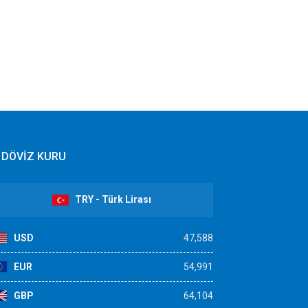
DÖVİZ KURU
TRY - Türk Lirası
USD
47,588
EUR
54,991
GBP
64,104