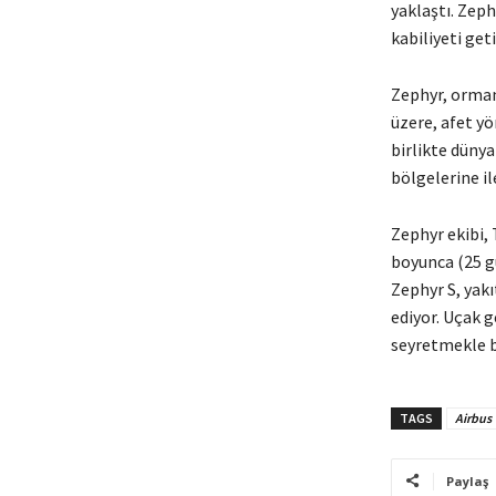
yaklaştı. Zeph
kabiliyeti get
Zephyr, orman 
üzere, afet y
birlikte dünya
bölgelerine il
Zephyr ekibi,
boyunca (25 gü
Zephyr S, yak
ediyor. Uçak g
seyretmekle bi
TAGS
Airbus
Paylaş