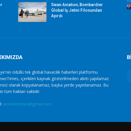
or
Swan Aviation, Bombardier
Global İş Jetini Filosundan
Ayırdı
KKIMIZDA
B
ye'nin ödüllü tek global havacılık haberleri platformu
ewsTimes, içerikleri kaynak gösterilmeden alıntı yapılamaz
zinsiz olarak kopyalanamaz, başka yerde yayınlanamaz. Bu
in tüm hakları saklıdır.
l:
airnewstimes@gmail.com