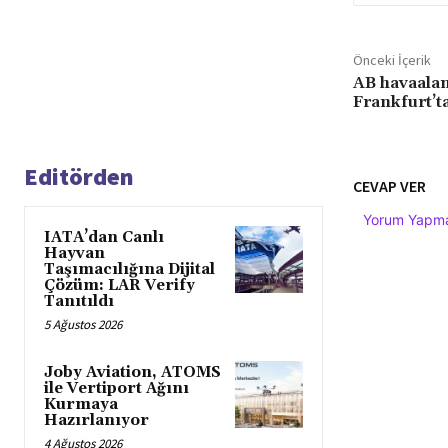
Önceki İçerik
AB havaalan
Frankfurt’t
Editörden
CEVAP VER
Yorum Yapmak
IATA’dan Canlı
Hayvan
Taşımacılığına Dijital
Çözüm: LAR Verify
Tanıtıldı
5 Ağustos 2026
Joby Aviation, ATOMS
ile Vertiport Ağını
Kurmaya
Hazırlanıyor
4 Ağustos 2026