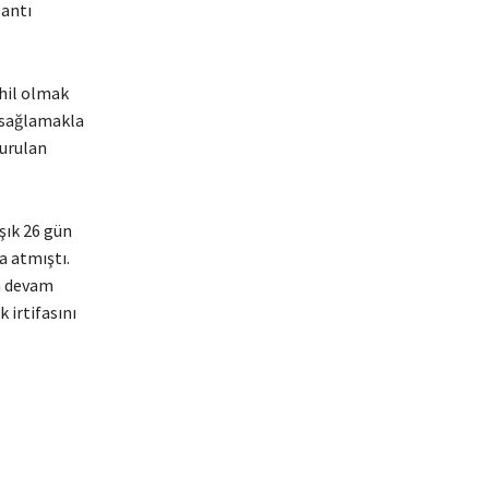
lantı
ahil olmak
 sağlamakla
kurulan
şık 26 gün
a atmıştı.
a devam
 irtifasını