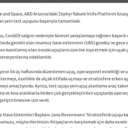
e and Space, ABD Arizona’daki Zephyr Yüksek İrtifa Platform İsta
lan yeni test uçuşunu başarıyla tamamladı.
u, Covid19 salgını nedeniyle küresel yavaşlamaya rağmen başarılı o
rlarda gerekli olan insansız hava sisteminin (UAS) gündüz ve gece 
aten kanıtlamış olan önceki uçuşların üzerine inşa etmek için uçak ç
perasyonlarına odaklanıldı.
yının ilk üç haftasında düzenlenen uçuş, operasyonel esnekliği ve 
stermeyi, özellikle de alçak irtifada uçmayı ve stratosfere erken 
tmeyi amaçlıyordu. Ayrıca, test uçuşu yeni uçuş planlama araç takı
a ve kısa aralıklarla birden çok gerçekleştirilen uçuşlarda opera
eliştirilmesine izin verdi.
ız Hava Sistemleri Başkanı Jana Rosenmann ‘Stratosferik uçuşu k
şumuzu, müşterilerimizin ihtiyaçlarını karşılamak için daha esnek