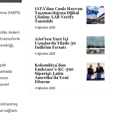
IATA’dan Canlı Hayvan
syonu (HAPS)
Taşımacılığına Dijital
Çözüm: LAR Verify
Tanıtıldı
5 Ağustos 2026
ldu. Askeri
stratosferik
AJet’ten Yurt İçi
Uçuşlarda Yüzde 30
evikliği,
İndirim Fırsatı
5 Ağustos 2026
uçak
Kolombiya’dan
Embraer’e KC-390
aşamada
Siparişi: Latin
mının
Amerika’da Yeni
Dönem
syonel
4 Ağustos 2026
anıtlanmış
 ve sağlam