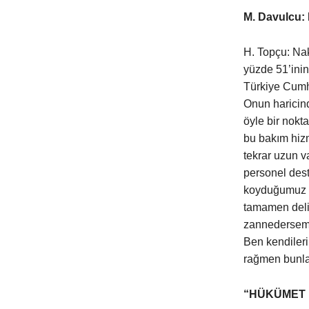
M. Davulcu: 
H. Topçu: Nak
yüzde 51’inin
Türkiye Cumhu
Onun haricind
öyle bir nokta
bu bakım hizm
tekrar uzun v
personel dest
koyduğumuz za
tamamen delik
zannedersem Ş
Ben kendileri
rağmen bunlar
“HÜKÜMET 