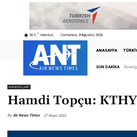
C
30.5
İstanbul
Cumartesi, 8 Ağustos 2026
ANASAYFA
TÜRKI
SON DAKIKA
Boeing,
HAVAYOLLARI
Hamdi Topçu: KTHY ö
By
Air News Times
17 Nisan 2010