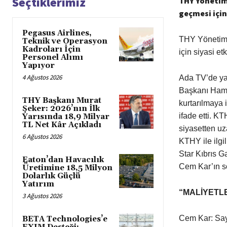
Seçtiklerimiz
THY Yönetim
geçmesi için
Pegasus Airlines,
THY Yönetim 
Teknik ve Operasyon
Kadroları İçin
için siyasi et
Personel Alımı
Yapıyor
4 Ağustos 2026
Ada TV’de ya
Başkanı Hamdi
THY Başkanı Murat
kurtarılmaya 
Şeker: 2026’nın İlk
ifade etti. K
Yarısında 18,9 Milyar
TL Net Kâr Açıkladı
siyasetten uz
6 Ağustos 2026
KTHY ile ilgi
Star Kıbrıs 
Eaton’dan Havacılık
Cem Kar’ın so
Üretimine 18,5 Milyon
Dolarlık Güçlü
Yatırım
“MALİYETLE
3 Ağustos 2026
Cem Kar: Say
BETA Technologies’e