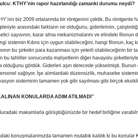
lcu: KTHY’nin rapor hazırlandığı zamanki durumu neydi?
Y’nin biz 2009 ortalarında bir röntgenini çektik. Bu röntgenle 
ipleriyle arasındaki farkların ne olduğunu, giderlerinin, çalıştırd
netici sayısının, karar alma mekanizmalarını ve elindeki filonun
ngi sistemin Kıbrıs için uygun olabileceğini, hangi filonun, kaç kiş
ının bu şirketin para kazanması için yeterli olabileceğinin bir tah
n bu tahliller sonucunda maliyetlerin diğer havayolu şirketleriyle
a olduğunu gördük. Giderleri aşırı derecede yükselmişti. Bunun
ersonel sağlıyor. İşe alımlardaki düzensizlik, muhasebe sistemi
vasyon sisteminin tamamen yok gibi sayılması gibi birçok eksikli
KALINAN KONULARDA ADIM ATILMADI”
uradaki makamlarla görüştüğünüzde bir hedef birliğine varabil
adaki konuşmalarımızda tamamen mutabık kaldık ki bu konular 