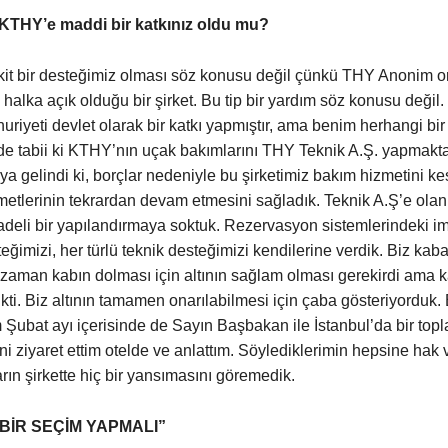
KTHY’e maddi bir katkınız oldu mu?
it bir desteğimiz olması söz konusu değil çünkü THY Anonim or
 halka açık olduğu bir şirket. Bu tip bir yardım söz konusu değil.
riyeti devlet olarak bir katkı yapmıştır, ama benim herhangi bir
e tabii ki KTHY’nın uçak bakımlarını THY Teknik A.Ş. yapmakta
ya gelindi ki, borçlar nedeniyle bu şirketimiz bakım hizmetini ke
etlerinin tekrardan devam etmesini sağladık. Teknik A.Ş’e olan 
adeli bir yapılandırmaya soktuk. Rezervasyon sistemlerindeki im
eğimizi, her türlü teknik desteğimizi kendilerine verdik. Biz kaba
man kabın dolması için altının sağlam olması gerekirdi ama ka
ti. Biz altının tamamen onarılabilmesi için çaba gösteriyorduk.
ubat ayı içerisinde de Sayın Başbakan ile İstanbul’da bir topla
ni ziyaret ettim otelde ve anlattım. Söylediklerimin hepsine hak
ın şirkette hiç bir yansımasını göremedik.
BİR SEÇİM YAPMALI”