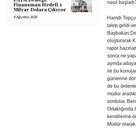
EXIM Desteği:
nasıl başladı
Finansman Hedefi 1
Milyar Dolara Çıkıyor
4 Ağustos 2026
Hamdi Topçu: 
talep geldi v
Başbakan Derv
oluşturarak KT
rapor hazırla
sonra ne yap
ayında adaya
ile bu konula
günlerine dön
de bu önlemle
müdür aradıkl
sordular. Be
Ortaklığında 
kendilerine ö
Müdür olarak 