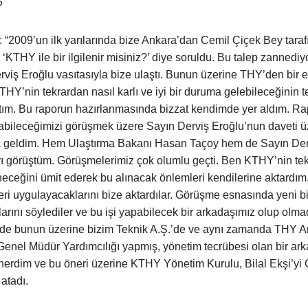
?
“2009’un ilk yarılarında bize Ankara’dan Cemil Çiçek Bey taraf
e ‘KTHY ile bir ilgilenir misiniz?’ diye soruldu. Bu talep zanned
iş Eroğlu vasıtasıyla bize ulaştı. Bunun üzerine THY’den bir e
HY’nin tekrardan nasıl karlı ve iyi bir duruma gelebileceğinin tes
ttım. Bu raporun hazırlanmasında bizzat kendimde yer aldım. Rap
abileceğimizi görüşmek üzere Sayın Derviş Eroğlu’nun daveti ü
 geldim. Hem Ulaştırma Bakanı Hasan Taçoy hem de Sayın Der
rı görüştüm. Görüşmelerimiz çok olumlu geçti. Ben KTHY’nin tek
eceğini ümit ederek bu alınacak önlemleri kendilerine aktardım.
ri uygulayacaklarını bize aktardılar. Görüşme esnasında yeni bi
arını söylediler ve bu işi yapabilecek bir arkadaşımız olup olma
nde bunun üzerine bizim Teknik A.Ş.’de ve aynı zamanda THY 
Genel Müdür Yardımcılığı yapmış, yönetim tecrübesi olan bir ark
nerdim ve bu öneri üzerine KTHY Yönetim Kurulu, Bilal Ekşi’yi
atadı.