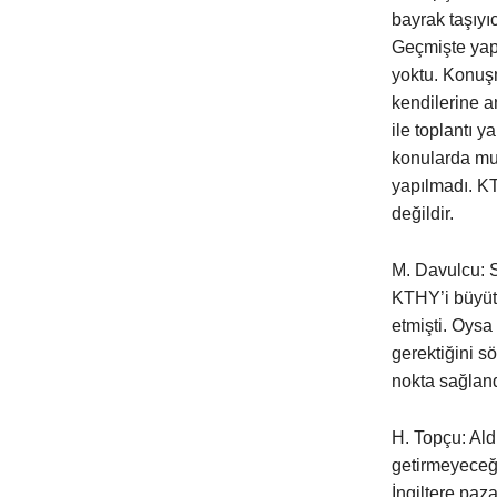
bayrak taşıyıc
Geçmişte yapı
yoktu. Konuşm
kendilerine a
ile toplantı 
konularda mut
yapılmadı. KT
değildir.
M. Davulcu: 
KTHY’i büyüte
etmişti. Oysa
gerektiğini 
nokta sağlan
H. Topçu: Ald
getirmeyeceğin
İngiltere paza