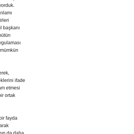
iyorduk.
anlamı
rleri
ul başkanı
bütün
uygulaması
sı mümkün
erek,
lerini ifade
vam etmesi
r ortak
bir fayda
larak
ının da daha