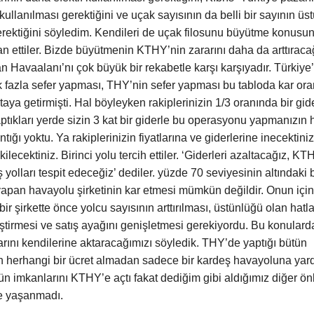
 kullanılması gerektiğini ve uçak sayısının da belli bir sayının üs
rektiğini söyledim. Kendileri de uçak filosunu büyütme konusu
eyan ettiler. Bizde büyütmenin KTHY’nin zararını daha da arttıraca
an Havaalanı’nı çok büyük bir rekabetle karşı karşıyadır. Türkiye
ok fazla sefer yapması, THY’nin sefer yapması bu tabloda kar oran
ya getirmişti. Hal böyleyken rakiplerinizin 1/3 oranında bir gid
tıkları yerde sizin 3 kat bir giderle bu operasyonu yapmanızın h
ığı yoktu. Ya rakiplerinizin fiyatlarına ve giderlerine inecektini
lecektiniz. Birinci yolu tercih ettiler. ‘Giderleri azaltacağız, KT
ş yolları tespit edeceğiz’ dediler. yüzde 70 seviyesinin altındaki b
apan havayolu şirketinin kar etmesi mümkün değildir. Onun içi
ir şirkette önce yolcu sayısının arttırılması, üstünlüğü olan hatl
iştirmesi ve satış ayağını genişletmesi gerekiyordu. Bu konular
rını kendilerine aktaracağımızı söyledik. THY’de yaptığı bütün
n herhangi bir ücret almadan sadece bir kardeş havayoluna yar
n imkanlarını KTHY’e açtı fakat dediğim gibi aldığımız diğer ö
me yaşanmadı.