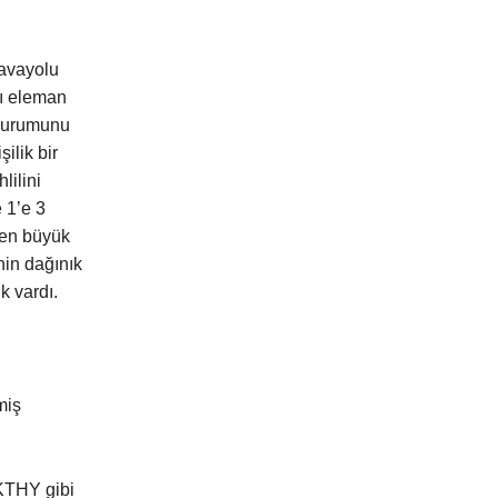
havayolu
ığı eleman
 durumunu
ilik bir
lilini
 1’e 3
 en büyük
nin dağınık
k vardı.
miş
KTHY gibi