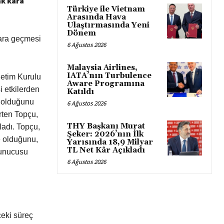
k kara
Türkiye ile Vietnam
Arasında Hava
Ulaştırmasında Yeni
Dönem
ara geçmesi
6 Ağustos 2026
Malaysia Airlines,
IATA’nın Turbulence
etim Kurulu
Aware Programına
 etkilerden
Katıldı
e olduğunu
6 Ağustos 2026
rten Topçu,
THY Başkanı Murat
adı. Topçu,
Şeker: 2026’nın İlk
e olduğunu,
Yarısında 18,9 Milyar
TL Net Kâr Açıkladı
Sunucusu
6 Ağustos 2026
eki süreç