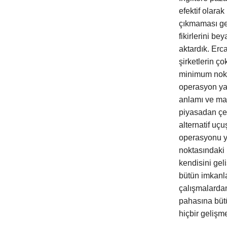
efektif olarak
çıkmaması ge
fikirlerini b
aktardık. Erc
şirketlerin ç
minimum nokta
operasyon yap
anlamı ve mant
piyasadan çeki
alternatif uçu
operasyonu y
noktasındaki b
kendisini gel
bütün imkanla
çalışmalarda
pahasına bütü
hiçbir geliş