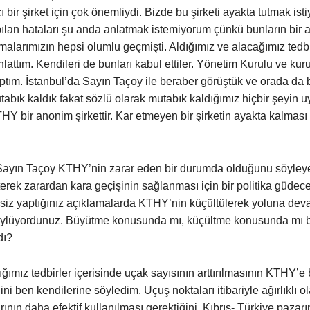
ı bir şirket için çok önemliydi. Bizde bu şirketi ayakta tutmak ist
lan hataları şu anda anlatmak istemiyorum çünkü bunların bir 
alarımızın hepsi olumlu geçmişti. Aldığımız ve alacağımız tedbi
nlattım. Kendileri de bunları kabul ettiler. Yönetim Kurulu ve kur
yaptım. İstanbul’da Sayın Taçoy ile beraber görüştük ve orada da 
abık kaldık fakat sözlü olarak mutabık kaldığımız hiçbir şeyin 
HY bir anonim şirkettir. Kar etmeyen bir şirketin ayakta kalma
Sayın Taçoy KTHY’nin zarar eden bir durumda olduğunu söyley
rek zarardan kara geçişinin sağlanması için bir politika güdecek
 siz yaptığınız açıklamalarda KTHY’nin küçültülerek yoluna de
söylüyordunuz. Büyütme konusunda mı, küçültme konusunda mı bi
dı?
ığımız tedbirler içerisinde uçak sayısının arttırılmasının KTHY’e 
i ben kendilerine söyledim. Uçuş noktaları itibariyle ağırlıklı o
rının daha efektif kullanılması gerektiğini, Kıbrıs- Türkiye pazar