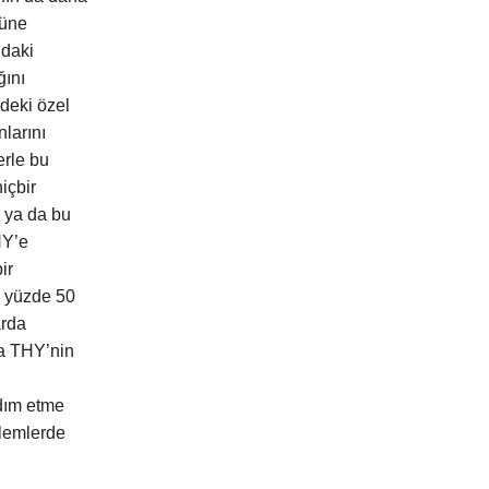
tüne
ndaki
ğını
’deki özel
larını
erle bu
içbir
z ya da bu
HY’e
ir
n yüzde 50
arda
da THY’nin
dım etme
nlemlerde