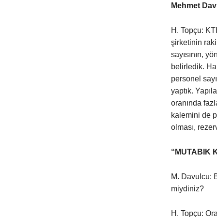
Mehmet Davu
H. Topçu: KTH
şirketinin rak
sayısının, yö
belirledik. Ha
personel sayıs
yaptık. Yapıla
oranında fazl
kalemini de p
olması, rezer
“MUTABIK 
M. Davulcu: B
miydiniz?
H. Topçu: Or