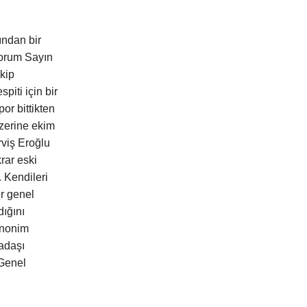
ından bir
iyorum Sayın
kip
piti için bir
or bittikten
zerine ekim
viş Eroğlu
rar eski
 Kendileri
r genel
dığını
Anonim
adaşı
 Genel