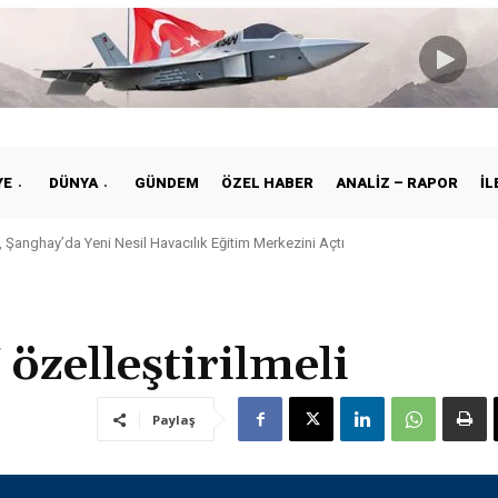
YE
DÜNYA
GÜNDEM
ÖZEL HABER
ANALIZ – RAPOR
İL
 Şanghay’da Yeni Nesil Havacılık Eğitim Merkezini Açtı
zelleştirilmeli
Paylaş