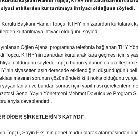
 Kurulu Başkanı Hamdi Topçu, KTHY’nin zarardan kurtulara
 siyasi etkilerden kurtarılmaya ihtiyacı olduğunu söyledi.
Kurulu Başkanı Hamdi Topçu, KTHY’nin zarardan kurtularak k
kilerden kurtarılmaya ihtiyacı olduğunu söyledi.
yınlanan Öğlen Ajansı programına telefonla bağlanan THY Yön
 Topçu, KTHY’nin zarardan kurtularak kara geçmesi için siyasi
ihtiyacı olduğunu söyledi. Topçu bunun yolunun da özelleştirm
THY’nin siyasetten aşırı derecede etkilendiğini düşündüğünü beli
aklaşılmasının sorunun çözümündeki kilit nokta olduğunu vurgul
li yaşanılanları ve bundan sonrası için yapılması gerekenlerin n
Gazetesi Genel Yayın Yönetmeni Mehmet Davulcu ve Program 
rularıyla cevaplandırdı.
R DİÐER ŞİRKETLERİN 3 KATIYDI”
ın Topçu, Sayın Ekşi’nin genel müdür olarak atanmasından önc