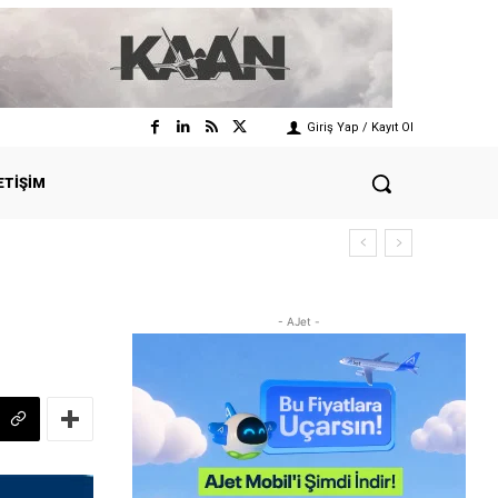
Giriş Yap / Kayıt Ol
ETIŞIM
- AJet -