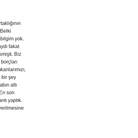
taklığının
 Belki
 bilgim yok.
ydı fakat
smişti. Biz
borçları
kanlarımızı,
 bir şey
bın altı
 En son
ntı yaptık.
 verilmesine