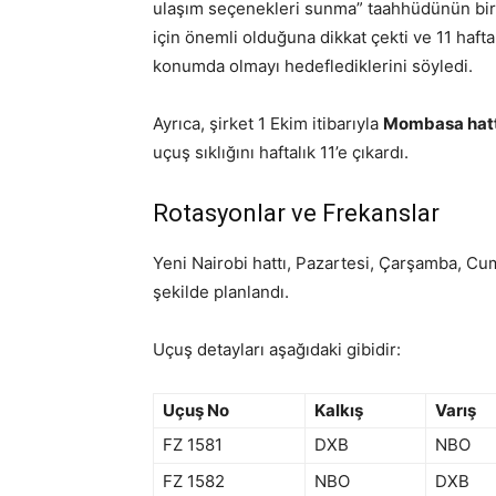
ulaşım seçenekleri sunma” taahhüdünün bir g
için önemli olduğuna dikkat çekti ve 11 haft
konumda olmayı hedeflediklerini söyledi.
Ayrıca, şirket 1 Ekim itibarıyla
Mombasa hattı
uçuş sıklığını haftalık 11’e çıkardı.
Rotasyonlar ve Frekanslar
Yeni Nairobi hattı, Pazartesi, Çarşamba, Cu
şekilde planlandı.
Uçuş detayları aşağıdaki gibidir:
Uçuş No
Kalkış
Varış
FZ 1581
DXB
NBO
FZ 1582
NBO
DXB