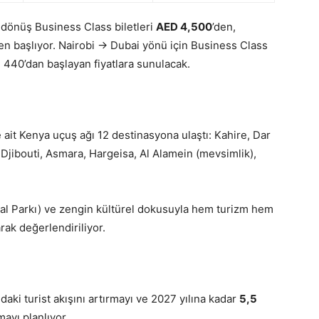
i dönüş Business Class biletleri
AED 4,500
’den,
den başlıyor. Nairobi → Dubai yönü için Business Class
440’dan başlayan fiyatlara sunulacak.
ete ait Kenya uçuş ağı 12 destinasyona ulaştı: Kahire, Dar
Djibouti, Asmara, Hargeisa, Al Alamein (mevsimlik),
usal Parkı) ve zengin kültürel dokusuyla hem turizm hem
arak değerlendiriliyor.
aki turist akışını artırmayı ve 2027 yılına kadar
5,5
ayı planlıyor.