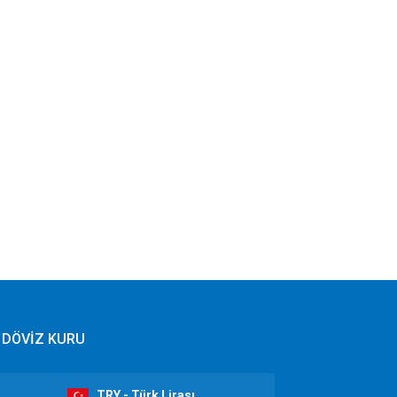
DÖVİZ KURU
TRY - Türk Lirası