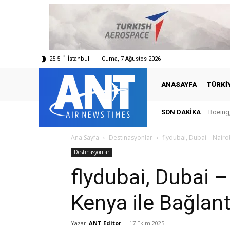
C
25.5
İstanbul
Cuma, 7 Ağustos 2026
ANASAYFA
TÜRKI
SON DAKIKA
Boeing,
Ana Sayfa
Destinasyonlar
flydubai, Dubai – Nairob
Destinasyonlar
flydubai, Dubai –
Kenya ile Bağlant
Yazar
ANT Editor
-
17 Ekim 2025