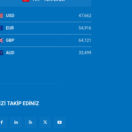
USD
47,662
EUR
54,916
GBP
64,121
AUD
33,499
İZİ TAKİP EDİNİZ