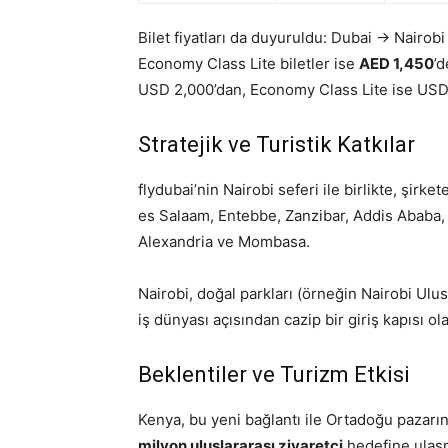
Bilet fiyatları da duyuruldu: Dubai → Nairob
Economy Class Lite biletler ise
AED 1,450
’
USD 2,000’dan, Economy Class Lite ise USD 
Stratejik ve Turistik Katkılar
flydubai’nin Nairobi seferi ile birlikte, şirk
es Salaam, Entebbe, Zanzibar, Addis Ababa, 
Alexandria ve Mombasa.
Nairobi, doğal parkları (örneğin Nairobi Ul
iş dünyası açısından cazip bir giriş kapısı ol
Beklentiler ve Turizm Etkisi
Kenya, bu yeni bağlantı ile Ortadoğu pazarınd
milyon uluslararası ziyaretçi
hedefine ulaşm