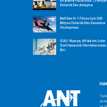
Kiralama Pazarında 1,9 Milya
Dolarlık Dev Anlaşma
Bell’den H-1 Filosu İçin 300
Milyon Dolarlık Dev Savunma
Sözleşmesi
ICAO: Nijerya, Afrika’nın Lider
Sivil Havacılık Otoritelerinden
Biri
HA
Türki
AirN
ve i