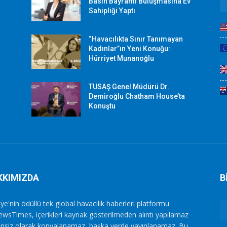
r
Basın Bayramı Buluşmasına Ev
Sahipliği Yaptı
“Havacılıkta Sınır Tanımayan
Kadınlar”ın Yeni Konuğu:
Hürriyet Munanoğlu
TUSAŞ Genel Müdürü Dr.
Demiroğlu Chatham House’ta
Konuştu
KKIMIZDA
B
ye'nin ödüllü tek global havacılık haberleri platformu
ewsTimes, içerikleri kaynak gösterilmeden alıntı yapılamaz
zinsiz olarak kopyalanamaz, başka yerde yayınlanamaz. Bu