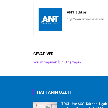
ANT Editor
http://www.airnewstimes.com
CEVAP VER
Yorum Yapmak İçin Giriş Yapın
HAFTANIN ÖZETİ
ITOCHU ve ACG: Küresel Uçak