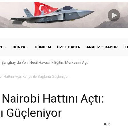
YE
DÜNYA
GÜNDEM
ÖZEL HABER
ANALIZ – RAPOR
İL
 Şanghay’da Yeni Nesil Havacılık Eğitim Merkezini Açtı
i Hattını Açtı: Kenya ile Bağlantı Güçleniyor
 Nairobi Hattını Açtı:
ı Güçleniyor
0