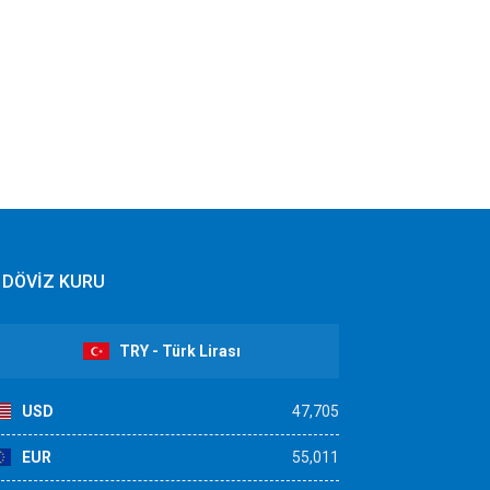
DÖVİZ KURU
TRY - Türk Lirası
USD
47,705
EUR
55,011