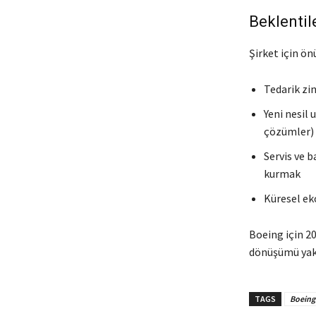
Beklentil
Şirket için ö
Tedarik zin
Yeni nesil 
çözümler)
Servis ve b
kurmak
Küresel ek
Boeing için 20
dönüşümü yaka
TAGS
Boeing