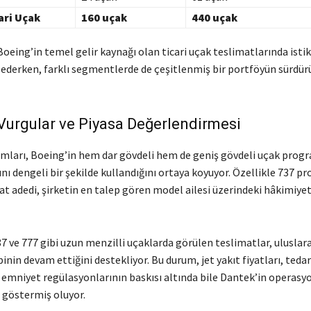
ari Uçak
160 uçak
440 uçak
oeing’in temel gelir kaynağı olan ticari uçak teslimatlarında istikr
et ederken, farklı segmentlerde de çeşitlenmiş bir portföyün sürdü
 Vurgular ve Piyasa Değerlendirmesi
mları, Boeing’in hem dar gövdeli hem de geniş gövdeli uçak prog
nı dengeli bir şekilde kullandığını ortaya koyuyor. Özellikle 737 
t adedi, şirketin en talep gören model ailesi üzerindeki hâkimiyet
 ve 777 gibi uzun menzilli uçaklarda görülen teslimatlar, uluslara
binin devam ettiğini destekliyor. Bu durum, jet yakıt fiyatları, tedari
e emniyet regülasyonlarının baskısı altında bile Dantek’in operasy
ı göstermiş oluyor.