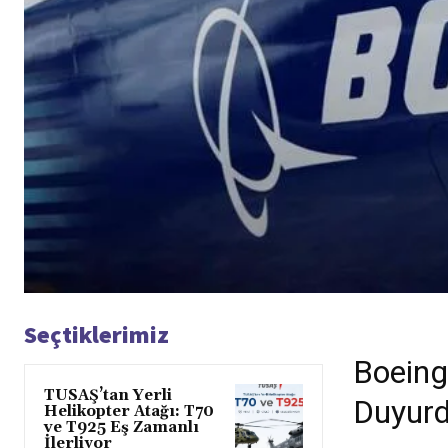
Seçtiklerimiz
Boeing
TUSAŞ’tan Yerli
Duyur
Helikopter Atağı: T70
ve T925 Eş Zamanlı
İlerliyor