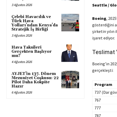
Seattle / Gl
3 Ağustos 2026
Çelebi Havacılık ve
Boeing
, 2025
Türk Hava
gösterdiğini 
Yolları’ndan Kenya’da
Stratejik İş Birliği
şirketin yılın
3 Ağustos 2026
işaret ediyor.
Hava Taksileri
Teslimat 
Gerçekten Başlıyor
mu?
4 Ağustos 2026
Boeing’in 202
gerçekleşti:
AYJET’in 137. Dönem
Mezuniyet Coşkusu: 22
Pilot Daha Kokpite
Program
Hazır
737 (Dar göv
6 Ağustos 2026
767
777
787