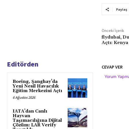
Paylaş
Önceki İçerik
flydubai, Du
Açtı: Kenya
Editörden
CEVAP VER
Yorum Yapmak
Boeing, Şanghay’da
Yeni Nesil Havacılık
Eğitim Merkezini Açtı
6 Ağustos 2026
IATA’dan Canlı
Hayvan
Taşımacılığına Dijital
Çözüm: LAR Verify