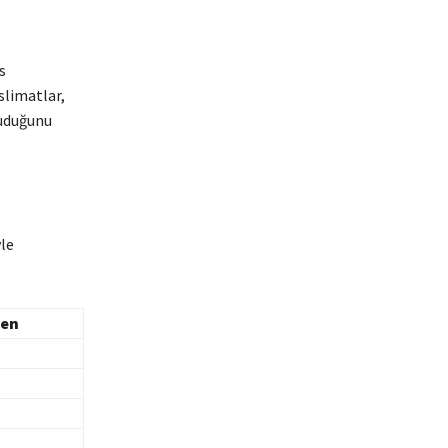
s
slimatlar,
ruduğunu
le
ren