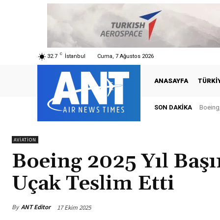
C
32.7
İstanbul
Cuma, 7 Ağustos 2026
ANASAYFA
TÜRKI
SON DAKIKA
Boeing,
AVIATION
Boeing 2025 Yıl Baş
Uçak Teslim Etti
By
ANT Editor
17 Ekim 2025