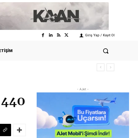
Giriş Yap / Kayıt Ol
ETIŞIM
- AJet -
 440