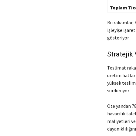
Toplam Tic
Bu rakamlar, B
işleyişe işar
gösteriyor.
Stratejik
Teslimat raka
üretim hatları
yüksek teslima
sürdürüyor.
Öte yandan 787
havacılık tale
maliyetleri v
dayanıklılığın