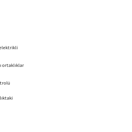
elektrikli
ı ortaklıklar
trolü
lıktaki