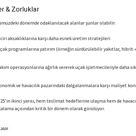
er & Zorluklar
nümüzdeki dönemde odaklanılacak alanlar şunlar olabilir:
ciri aksaklıklarına karşı daha esnek üretim stratejileri
uçak programlarına yatırım (örneğin sürdürülebilir yakıtlar, hibrit-
akım operasyonlarına ağırlık vererek uçak işletmecileriyle daha sık
onomik ve havacılık pazarındaki dalgalanmalara karşı maliyet kon
25’in ikinci yarısı, hem teslimat hedeflerine ulaşma hem de havacı
lama açısından kritik bir dönem olarak görülüyor.
 2025