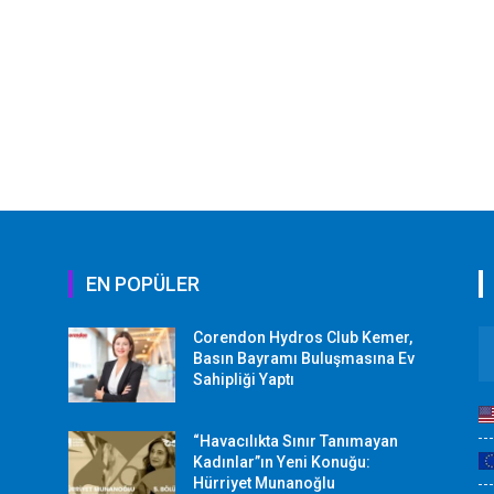
EN POPÜLER
Corendon Hydros Club Kemer,
r
Basın Bayramı Buluşmasına Ev
Sahipliği Yaptı
“Havacılıkta Sınır Tanımayan
Kadınlar”ın Yeni Konuğu:
Hürriyet Munanoğlu