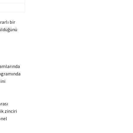
arlı bir
rüldüğünü
ramlarında
programında
ini
rası
k zinciri
onel