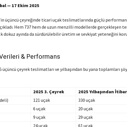
obal — 17 Ekim 2025
’in üçüncü çeyreğinde ticari uçak teslimatlarında güçlü performan
açıkladı. Hem 737 hem de uzun menzilli modellerde gerçekleşen te
 ilk dokuz ayında da sürdürülebilir üretim ve sevkiyat yeteneğini ko
Verileri & Performans
5 üçüncü çeyrek teslimatları ve yılbaşından bu yana toplamları şöy
2025 3. Çeyrek
2025 Yılbaşından İtiba
deli)
121 uçak
330 uçak
6 uçak
20 uçak
9 uçak
29 uçak
24 uçak
61 uçak