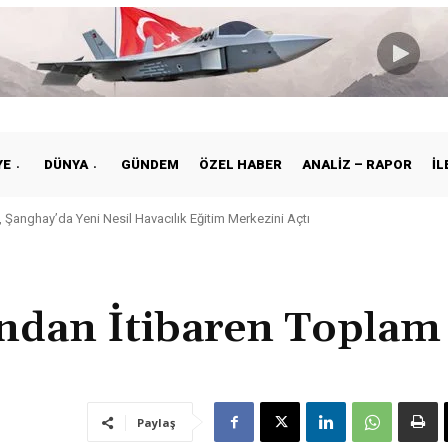
YE
DÜNYA
GÜNDEM
ÖZEL HABER
ANALIZ – RAPOR
İL
 Şanghay’da Yeni Nesil Havacılık Eğitim Merkezini Açtı
ından İtibaren Toplam
Paylaş