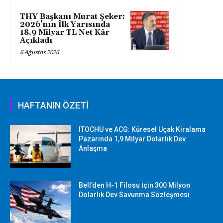
THY Başkanı Murat Şeker:
2026’nın İlk Yarısında
18,9 Milyar TL Net Kâr
Açıkladı
6 Ağustos 2026
HAFTANIN ÖZETİ
ITOCHU ve ACG: Küresel Uçak Kiralama
Pazarında 1,9 Milyar Dolarlık Dev
Anlaşma
Bell’den H-1 Filosu İçin 300 Milyon
Dolarlık Dev Savunma Sözleşmesi