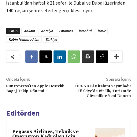
İstanbul’dan haftalık 21 sefer ile Dubai ve Dubai üzerinden
140’ı aşkın şehre seferler gerçekleştiriyor.
TAGS
Ankara
Antalya
Emirates
İstanbul
İzmir
Kabin Memuru Alım
Türkiye
Önceki İçerik
Sonraki İçerik
SunExpress’ten Apple Destekli
TÜRSAB El Kitabını Yayımladı:
Bagaj Takip Dönemi
Türkiye’de Bir İlk, Turizmde
Güvenlikte Yeni Dönem
Editörden
Pegasus Airlines, Teknik ve
Operasyon Kadroları İçin