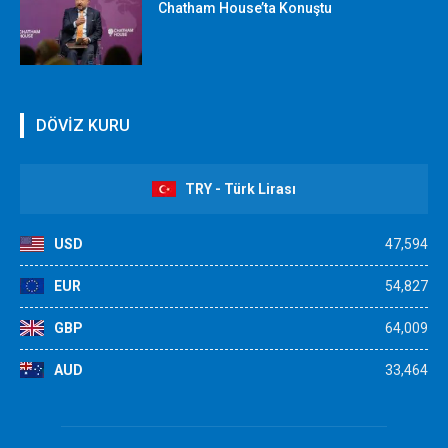
Chatham House’ta Konuştu
DÖVİZ KURU
TRY - Türk Lirası
USD
47,594
EUR
54,827
GBP
64,009
AUD
33,464