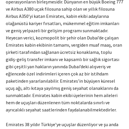
operasyonların birleşmesidir. Dünyanın en büyük Boeing 777
ve Airbus A380 uçak filosuna sahip olan ve yıllık filosuna
Airbus A350’yi katan Emirates, kabin ekibi adaylarına
olağanüstü kariyer fırsatları, mükemmel eğitim imkanları
ve geniş yelpazeli bir gelişim programı sunmaktadır.
Heyecan verici, kozmopolit bir şehir olan Dubai’de çalışan
Emirates kabin ekibinin tamamı, vergiden muaf maaş, oran
şirketi tarafından sağlanan ücretsiz konaklama, toplu
gidiş-geliş transfer imkanı ve kapsamlı bir sağlık sigortası
gibi çeşitli yan hakların yanında Dubai’deki alışveriş ve
eğlencede özel indirimleri içeren çok az bir istihdam
paketinden yararlanılabilir. Emirates’in büyüyen küresel
uçuş ağı, altı kıtaya yayılmış geniş seyahat olanaklarını da
sunmaktadır. Emirates kabin ekibi üyelerinin hem aileleri
hem de uçuşları düzenlenen tüm noktalarda sınırlı ve
ayrıcalıklı seyahat saatlerinden faydalanabilmektedirler.
Emirates 38 yıldır Türkiye’ye uçuşlar düzenliyor ve şu anda