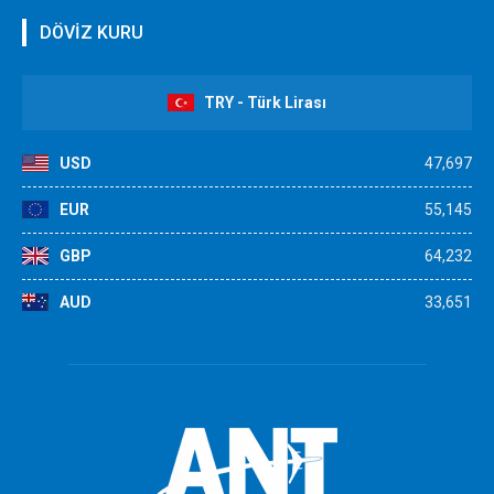
DÖVİZ KURU
TRY - Türk Lirası
USD
47,697
EUR
55,145
GBP
64,232
AUD
33,651