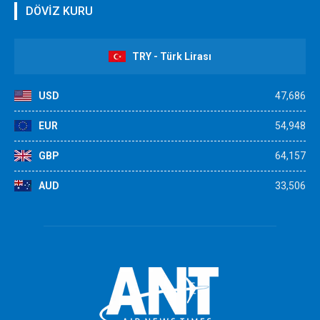
DÖVİZ KURU
TRY - Türk Lirası
USD
47,686
EUR
54,948
GBP
64,157
AUD
33,506