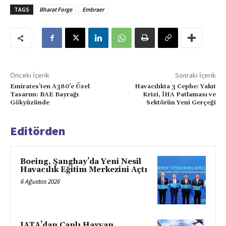
TAGS
Bharat Forge
Embraer
Önceki İçerik
Sonraki İçerik
Emirates’ten A380’e Özel
Havacılıkta 3 Cephe: Yakıt
Tasarım: BAE Bayrağı
Krizi, İHA Patlaması ve
Gökyüzünde
Sektörün Yeni Gerçeği
Editörden
Boeing, Şanghay’da Yeni Nesil
Havacılık Eğitim Merkezini Açtı
6 Ağustos 2026
IATA’dan Canlı Hayvan