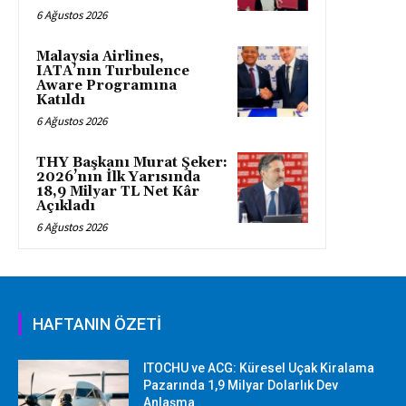
6 Ağustos 2026
Malaysia Airlines,
IATA’nın Turbulence
Aware Programına
Katıldı
6 Ağustos 2026
THY Başkanı Murat Şeker:
2026’nın İlk Yarısında
18,9 Milyar TL Net Kâr
Açıkladı
6 Ağustos 2026
HAFTANIN ÖZETİ
ITOCHU ve ACG: Küresel Uçak Kiralama
Pazarında 1,9 Milyar Dolarlık Dev
Anlaşma