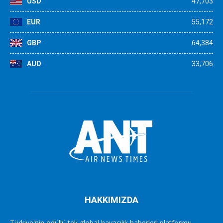
USD
47,703
EUR
55,172
GBP
64,384
AUD
33,706
HAKKIMIZDA
Türkiye'nin ödüllü tek global havacılık haberleri platformu