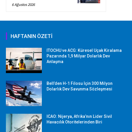
6 Ağustos 2026
HAFTANIN ÖZETİ
ITOCHU ve ACG: Küresel Uçak Kiralama
Pazarında 1,9 Milyar Dolarlık Dev
Anlaşma
Bell’den H-1 Filosu İçin 300 Milyon
Dolarlık Dev Savunma Sözleşmesi
ICAO: Nijerya, Afrika’nın Lider Sivil
Havacılık Otoritelerinden Biri