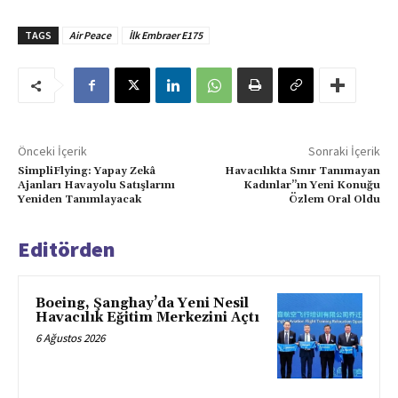
TAGS
Air Peace
İlk Embraer E175
Önceki İçerik
Sonraki İçerik
SimpliFlying: Yapay Zekâ
Havacılıkta Sınır Tanımayan
Ajanları Havayolu Satışlarını
Kadınlar”ın Yeni Konuğu
Yeniden Tanımlayacak
Özlem Oral Oldu
Editörden
Boeing, Şanghay’da Yeni Nesil
Havacılık Eğitim Merkezini Açtı
6 Ağustos 2026