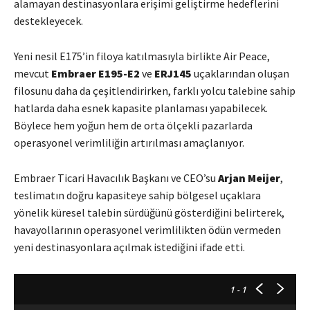
alamayan destinasyonlara erişimi geliştirme hedeflerini
destekleyecek.
Yeni nesil E175’in filoya katılmasıyla birlikte Air Peace,
mevcut
Embraer E195-E2
ve
ERJ145
uçaklarından oluşan
filosunu daha da çeşitlendirirken, farklı yolcu talebine sahip
hatlarda daha esnek kapasite planlaması yapabilecek.
Böylece hem yoğun hem de orta ölçekli pazarlarda
operasyonel verimliliğin artırılması amaçlanıyor.
Embraer Ticari Havacılık Başkanı ve CEO’su
Arjan Meijer
,
teslimatın doğru kapasiteye sahip bölgesel uçaklara
yönelik küresel talebin sürdüğünü gösterdiğini belirterek,
havayollarının operasyonel verimlilikten ödün vermeden
yeni destinasyonlara açılmak istediğini ifade etti.
1
- 1