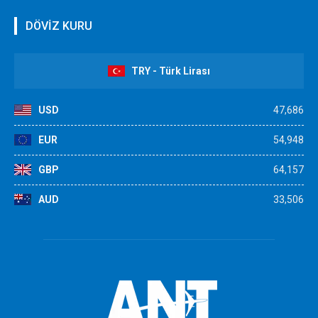
DÖVİZ KURU
TRY - Türk Lirası
USD
47,686
EUR
54,948
GBP
64,157
AUD
33,506