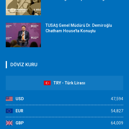
TUSAŞ Genel Müdürü Dr. Demiroğlu
Chatham House’ta Konuştu
DÖVİZ KURU
TRY - Türk Lirası
USD
47,594
EUR
54,827
GBP
64,009