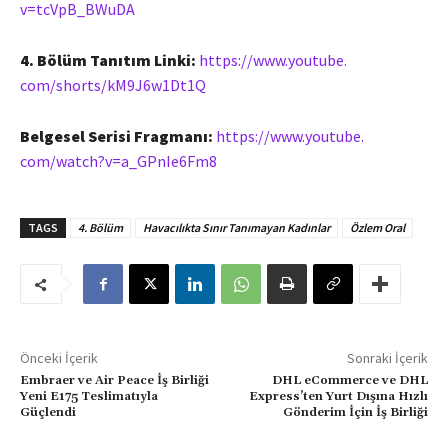
v=tcVpB_BWuDA
4. Bölüm Tanıtım Linki:
https://www.youtube.
com/shorts/kM9J6w1Dt1Q
Belgesel Serisi Fragmanı:
https://www.youtube.
com/watch?v=a_GPnIe6Fm8
TAGS
4. Bölüm
Havacılıkta Sınır Tanımayan Kadınlar
Özlem Oral
Önceki İçerik
Sonraki İçerik
Embraer ve Air Peace İş Birliği
DHL eCommerce ve DHL
Yeni E175 Teslimatıyla
Express’ten Yurt Dışına Hızlı
Güçlendi
Gönderim İçin İş Birliği