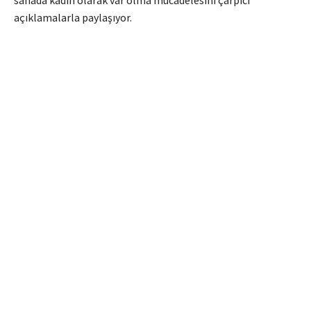
sahada kadın olarak var olma mücadelesini çarpıcı
açıklamalarla paylaşıyor.