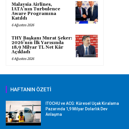
Malaysia Airlines,
IATA’nın Turbulence
Aware Programına
Katıldı
6 Ağustos 2026
THY Başkanı Murat Şeker:
2026’nın İlk Yarısında
18,9 Milyar TL Net Kâr
Açıkladı
6 Ağustos 2026
HAFTANIN ÖZETİ
ITOCHU ve ACG: Küresel Uçak Kiralama
Pazarında 1,9 Milyar Dolarlık Dev
Anlaşma