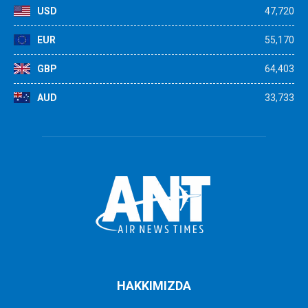
USD
47,720
EUR
55,170
GBP
64,403
AUD
33,733
HAKKIMIZDA