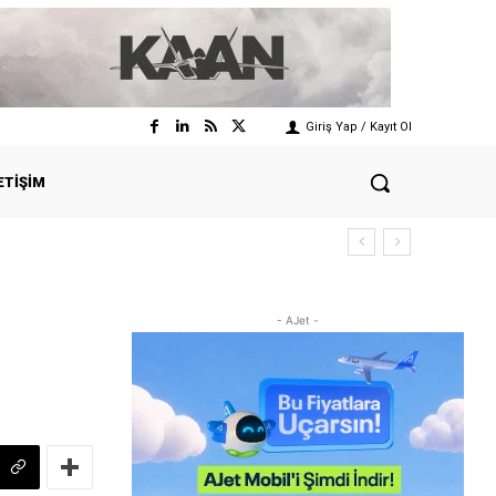
Giriş Yap / Kayıt Ol
ETIŞIM
- AJet -