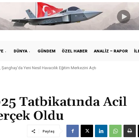
YE
DÜNYA
GÜNDEM
ÖZEL HABER
ANALIZ – RAPOR
İL
 Şanghay’da Yeni Nesil Havacılık Eğitim Merkezini Açtı
 Tatbikatında Acil
rçek Oldu
Paylaş