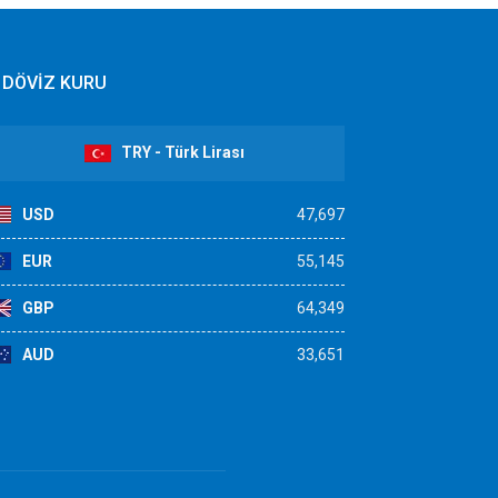
DÖVİZ KURU
TRY - Türk Lirası
USD
47,697
EUR
55,145
GBP
64,349
AUD
33,651