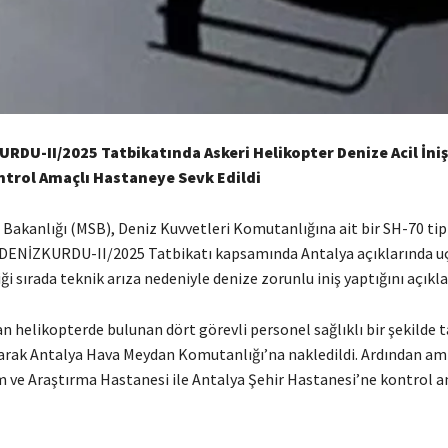
RDU-II/2025 Tatbikatında Askeri Helikopter Denize Acil İniş 
trol Amaçlı Hastaneye Sevk Edildi
Bakanlığı (MSB), Deniz Kuvvetleri Komutanlığına ait bir SH-70 tipi
 DENİZKURDU-II/2025 Tatbikatı kapsamında Antalya açıklarında u
ği sırada teknik arıza nedeniyle denize zorunlu iniş yaptığını açıkla
n helikopterde bulunan dört görevli personel sağlıklı bir şekilde t
olarak Antalya Hava Meydan Komutanlığı’na nakledildi. Ardından a
m ve Araştırma Hastanesi ile Antalya Şehir Hastanesi’ne kontrol a