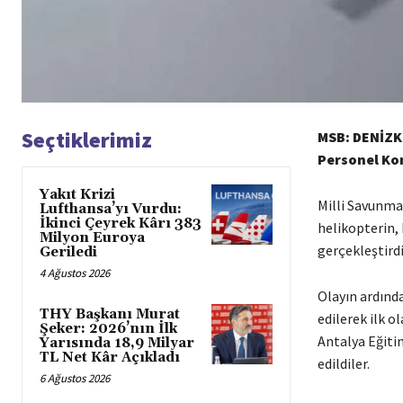
Seçtiklerimiz
MSB: DENİZKU
Personel Kon
Yakıt Krizi
Milli Savunma 
Lufthansa’yı Vurdu:
İkinci Çeyrek Kârı 383
helikopterin,
Milyon Euroya
gerçekleştirdi
Geriledi
4 Ağustos 2026
Olayın ardında
THY Başkanı Murat
edilerek ilk 
Şeker: 2026’nın İlk
Antalya Eğiti
Yarısında 18,9 Milyar
TL Net Kâr Açıkladı
edildiler.
6 Ağustos 2026