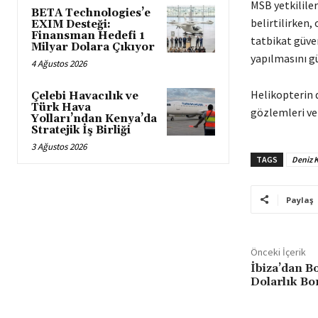
MSB yetkilile
BETA Technologies’e
belirtilirken,
EXIM Desteği:
Finansman Hedefi 1
tatbikat güve
Milyar Dolara Çıkıyor
yapılmasını g
4 Ağustos 2026
Helikopterin d
Çelebi Havacılık ve
Türk Hava
gözlemleri ve
Yolları’ndan Kenya’da
Stratejik İş Birliği
3 Ağustos 2026
TAGS
Deniz K
Paylaş
Önceki İçerik
İbiza’dan B
Dolarlık Bo