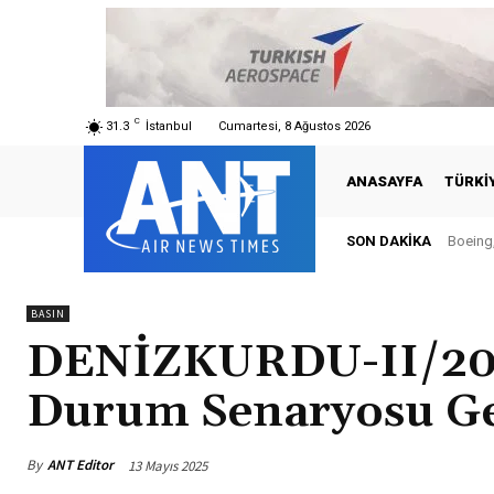
C
31.3
İstanbul
Cumartesi, 8 Ağustos 2026
ANASAYFA
TÜRKI
SON DAKIKA
Boeing,
BASIN
DENİZKURDU-II/2025
Durum Senaryosu Ge
By
ANT Editor
13 Mayıs 2025