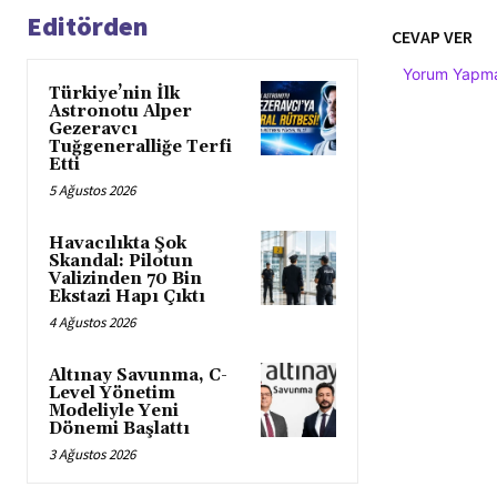
Editörden
CEVAP VER
Yorum Yapmak
Türkiye’nin İlk
Astronotu Alper
Gezeravcı
Tuğgeneralliğe Terfi
Etti
5 Ağustos 2026
Havacılıkta Şok
Skandal: Pilotun
Valizinden 70 Bin
Ekstazi Hapı Çıktı
4 Ağustos 2026
Altınay Savunma, C-
Level Yönetim
Modeliyle Yeni
Dönemi Başlattı
3 Ağustos 2026