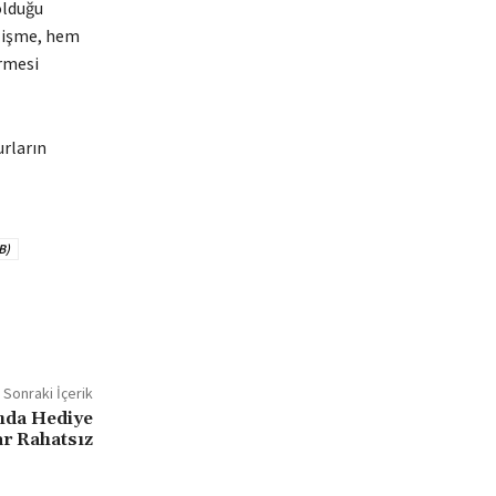
olduğu
gelişme, hem
irmesi
urların
B)
Sonraki İçerik
nda Hediye
ar Rahatsız