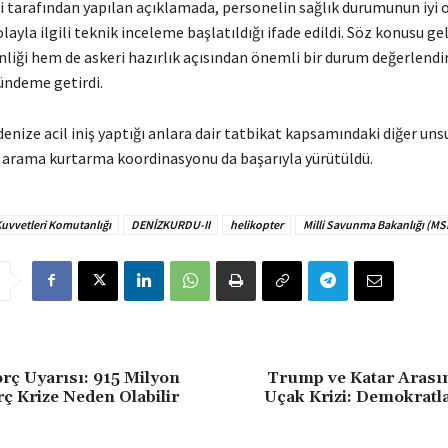
ri tarafından yapılan açıklamada, personelin sağlık durumunun iyi 
 olayla ilgili teknik inceleme başlatıldığı ifade edildi. Söz konusu 
nliği hem de askeri hazırlık açısından önemli bir durum değerlend
ündeme getirdi.
enize acil iniş yaptığı anlara dair tatbikat kapsamındaki diğer uns
 arama kurtarma koordinasyonu da başarıyla yürütüldü.
uvvetleri Komutanlığı
DENİZKURDU-II
helikopter
Milli Savunma Bakanlığı (MS
orç Uyarısı: 915 Milyon
Trump ve Katar Arası
rç Krize Neden Olabilir
Uçak Krizi: Demokratl