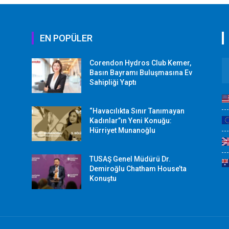
EN POPÜLER
Corendon Hydros Club Kemer,
r
Basın Bayramı Buluşmasına Ev
Sahipliği Yaptı
“Havacılıkta Sınır Tanımayan
Kadınlar”ın Yeni Konuğu:
Hürriyet Munanoğlu
TUSAŞ Genel Müdürü Dr.
Demiroğlu Chatham House’ta
Konuştu