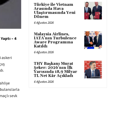
Türkiye ile Vietnam
Arasında Hava
Ulaştırmasında Yeni
Dönem
6 Ağustos 2026
Malaysia Airlines,
Yaptı – 4
IATA’nın Turbulence
Aware Programına
Katıldı
6 Ağustos 2026
 askeri
çuş
THY Başkanı Murat
Şeker: 2026’nın İlk
dı.
Yarısında 18,9 Milyar
TL Net Kâr Açıkladı
6 Ağustos 2026
ahliye
mbulanslarla
maçlı sevk