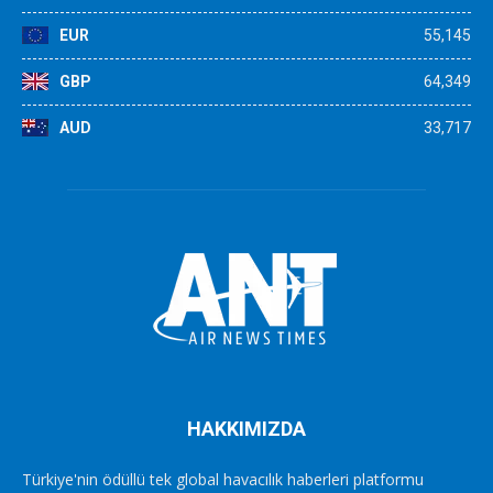
EUR
55,145
GBP
64,349
AUD
33,717
HAKKIMIZDA
Türkiye'nin ödüllü tek global havacılık haberleri platformu