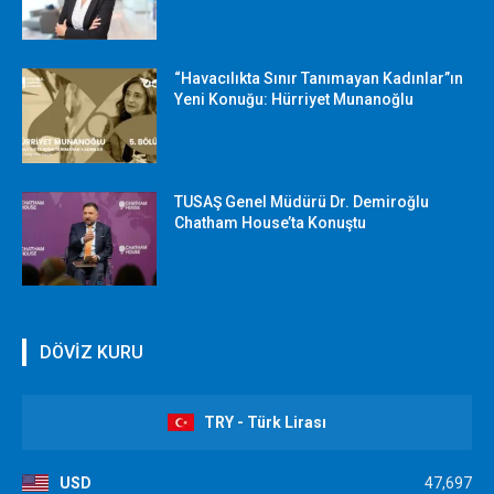
“Havacılıkta Sınır Tanımayan Kadınlar”ın
Yeni Konuğu: Hürriyet Munanoğlu
TUSAŞ Genel Müdürü Dr. Demiroğlu
Chatham House’ta Konuştu
DÖVİZ KURU
TRY - Türk Lirası
USD
47,697