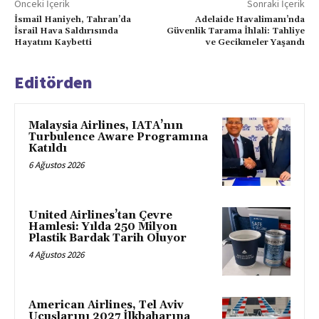
Önceki İçerik
Sonraki İçerik
İsmail Haniyeh, Tahran’da
Adelaide Havalimanı’nda
İsrail Hava Saldırısında
Güvenlik Tarama İhlali: Tahliye
Hayatını Kaybetti
ve Gecikmeler Yaşandı
Editörden
Malaysia Airlines, IATA’nın
Turbulence Aware Programına
Katıldı
6 Ağustos 2026
United Airlines’tan Çevre
Hamlesi: Yılda 250 Milyon
Plastik Bardak Tarih Oluyor
4 Ağustos 2026
American Airlines, Tel Aviv
Uçuşlarını 2027 İlkbaharına