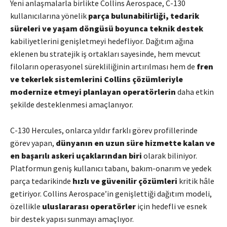
Yeni anlaşmalarla birlikte Collins Aerospace, C-130
kullanıcılarına yönelik
parça bulunabilirliği, tedarik
süreleri ve yaşam döngüsü boyunca teknik destek
kabiliyetlerini genişletmeyi hedefliyor. Dağıtım ağına
eklenen bu stratejik iş ortakları sayesinde, hem mevcut
filoların operasyonel sürekliliğinin artırılması hem de
fren
ve tekerlek sistemlerini Collins çözümleriyle
modernize etmeyi planlayan operatörlerin
daha etkin
şekilde desteklenmesi amaçlanıyor.
C-130 Hercules, onlarca yıldır farklı görev profillerinde
görev yapan,
dünyanın en uzun süre hizmette kalan ve
en başarılı askeri uçaklarından biri
olarak biliniyor.
Platformun geniş kullanıcı tabanı, bakım-onarım ve yedek
parça tedarikinde
hızlı ve güvenilir çözümleri
kritik hâle
getiriyor. Collins Aerospace’in genişlettiği dağıtım modeli,
özellikle
uluslararası operatörler
için hedefli ve esnek
bir destek yapısı sunmayı amaçlıyor.