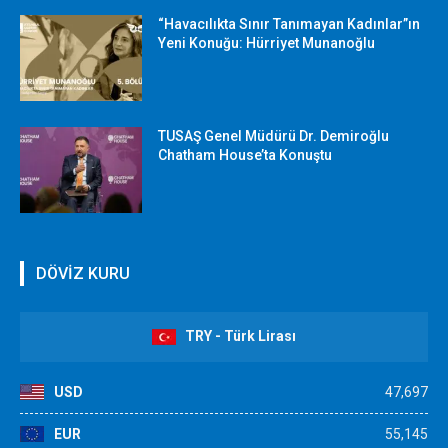
“Havacılıkta Sınır Tanımayan Kadınlar”ın
Yeni Konuğu: Hürriyet Munanoğlu
TUSAŞ Genel Müdürü Dr. Demiroğlu
Chatham House’ta Konuştu
DÖVİZ KURU
TRY - Türk Lirası
USD
47,697
EUR
55,145