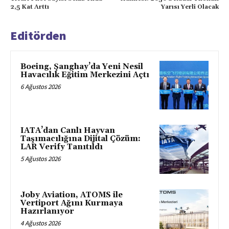
2,5 Kat Arttı
Yarısı Yerli Olacak
Editörden
Boeing, Şanghay’da Yeni Nesil
Havacılık Eğitim Merkezini Açtı
6 Ağustos 2026
IATA’dan Canlı Hayvan
Taşımacılığına Dijital Çözüm:
LAR Verify Tanıtıldı
5 Ağustos 2026
Joby Aviation, ATOMS ile
Vertiport Ağını Kurmaya
Hazırlanıyor
4 Ağustos 2026