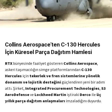
Collins Aerospace’ten C-130 Hercules
İçin Küresel Parça Dağıtım Hamlesi
RTX
bünyesinde faaliyet gösteren
Collins Aerospace
,
askeri taşımacılığın simge platformlarından
C-130
Hercules
için
tekerlek ve fren sistemlerine yönelik
donanım ve lojistik desteğini
güçlendiren yeni bir adım
attı. Şirket,
Integrated Procurement Technologies
,
S3
AeroDefense
ve
Lockheed Martin
iştiraki
Derco
ile
üç
yıllık parça dağıtım anlaşmaları
imzaladığını duyurdu.