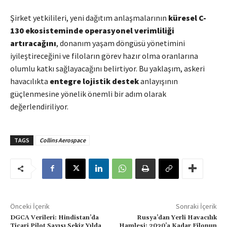
Şirket yetkilileri, yeni dağıtım anlaşmalarının
küresel C-
130 ekosisteminde operasyonel verimliliği
artıracağını
, donanım yaşam döngüsü yönetimini
iyileştireceğini ve filoların görev hazır olma oranlarına
olumlu katkı sağlayacağını belirtiyor. Bu yaklaşım, askeri
havacılıkta
entegre lojistik destek
anlayışının
güçlenmesine yönelik önemli bir adım olarak
değerlendiriliyor.
TAGS
Collins Aerospace
Önceki İçerik
Sonraki İçerik
DGCA Verileri: Hindistan’da
Rusya’dan Yerli Havacılık
Ticari Pilot Sayısı Sekiz Yılda
Hamlesi: 2030’a Kadar Filonun