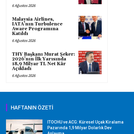
6 Ağustos 2026
Malaysia Airlines,
IATA’nın Turbulence
Aware Programına
Katıldı
6 Ağustos 2026
THY Başkanı Murat Şeker:
2026’nın İlk Yarısında
18,9 Milyar TL Net Kâr
Açıkladı
6 Ağustos 2026
HAFTANIN ÖZETİ
ITOCHU ve ACG: Küresel Uçak Kiralama
Pazarında 1,9 Milyar Dolarlık Dev
Anlaşma