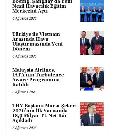
Boeing, Şanghay’da Yeni
Nesil Havacılık Eğitim
Merkezini Açtı
6 Ağustos 2026
Türkiye ile Vietnam
Arasında Hava
Ulaştırmasında Yeni
Dönem
6 Ağustos 2026
Malaysia Airlines,
IATA’nın Turbulence
Aware Programına
Katıldı
6 Ağustos 2026
THY Başkanı Murat Şeker:
2026’nın İlk Yarısında
18,9 Milyar TL Net Kâr
Açıkladı
6 Ağustos 2026