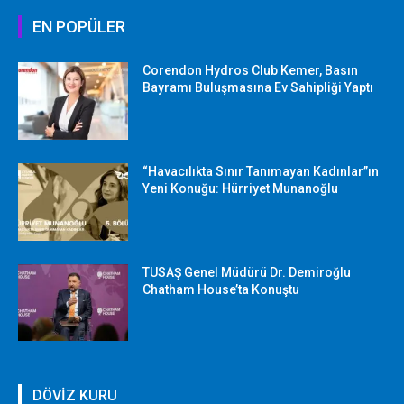
EN POPÜLER
Corendon Hydros Club Kemer, Basın
Bayramı Buluşmasına Ev Sahipliği Yaptı
“Havacılıkta Sınır Tanımayan Kadınlar”ın
Yeni Konuğu: Hürriyet Munanoğlu
TUSAŞ Genel Müdürü Dr. Demiroğlu
Chatham House’ta Konuştu
DÖVİZ KURU