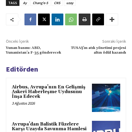
TAGS
Ay
Chang'e-5
CNS
uzay
Önceki İçerik
Sonraki İçerik
Yunan basını: ABD,
TUSAŞ’ın atık yönetimi projesi
Yunanistan’a F-35 gönderecek
altın ödül kazandı
Editörden
Airbus, Avrupa’nın En Gelişmiş
Askeri Haberleşme Uydusunu
İnşa Edecek
3 Ağustos 2026
Avrupa’dan Balistik Füzelere
Karşı Uzayda Savunma Hamlesi