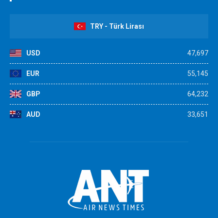
TRY - Türk Lirası
USD
47,697
EUR
55,145
GBP
64,232
AUD
33,651