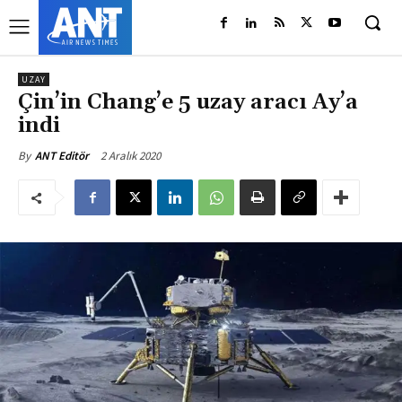
UZAY
Çin’in Chang’e 5 uzay aracı Ay’a
indi
2 Aralık 2020
By
ANT Editör