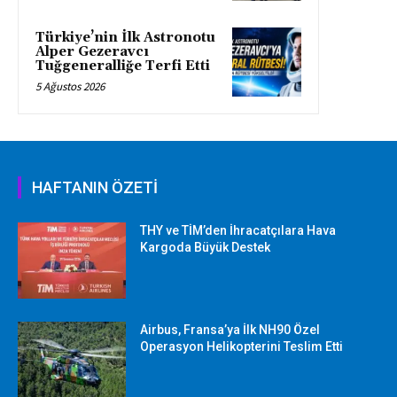
Türkiye’nin İlk Astronotu
Alper Gezeravcı
Tuğgeneralliğe Terfi Etti
5 Ağustos 2026
HAFTANIN ÖZETİ
THY ve TİM’den İhracatçılara Hava
Kargoda Büyük Destek
Airbus, Fransa’ya İlk NH90 Özel
Operasyon Helikopterini Teslim Etti