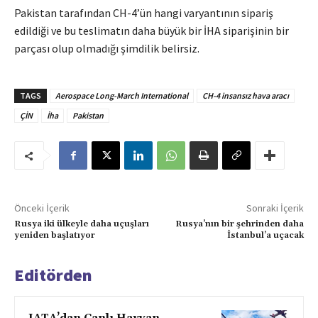
Pakistan tarafından CH-4’ün hangi varyantının sipariş
edildiği ve bu teslimatın daha büyük bir İHA siparişinin bir
parçası olup olmadığı şimdilik belirsiz.
TAGS
Aerospace Long-March International
CH-4 insansız hava aracı
ÇİN
İha
Pakistan
Önceki İçerik
Sonraki İçerik
Rusya iki ülkeyle daha uçuşları
Rusya’nın bir şehrinden daha
yeniden başlatıyor
İstanbul’a uçacak
Editörden