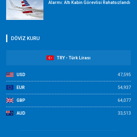
Alarmı: Altı Kabin Görevlisi Rahatsızlandı
DÖVİZ KURU
TRY - Türk Lirası
USD
47,595
EUR
54,937
GBP
64,077
AUD
33,513