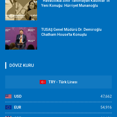
“Havacılıkta Sınır Tanımayan Kadınlar”ın
Yeni Konuğu: Hürriyet Munanoğlu
TUSAŞ Genel Müdürü Dr. Demiroğlu
Chatham House’ta Konuştu
DÖVİZ KURU
TRY - Türk Lirası
USD
47,662
EUR
54,916