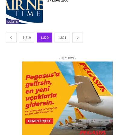
27 Ekim 2008
SAĞLIK
1.819
1.820
1.821
- FLY PGS -