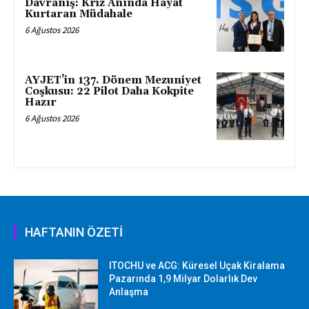
Davranış: Kriz Anında Hayat
Kurtaran Müdahale
6 Ağustos 2026
AYJET’in 137. Dönem Mezuniyet
Coşkusu: 22 Pilot Daha Kokpite
Hazır
6 Ağustos 2026
HAFTANIN ÖZETİ
ITOCHU ve ACG: Küresel Uçak Kiralama
Pazarında 1,9 Milyar Dolarlık Dev
Anlaşma