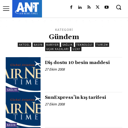
KATEGORİ
Gündem
AKTÜEL
BASIN
KARIYER
SAĞLIK
TEKNOLOJI
TURIZM
UÇAK KAZALARI
UZAY
Diş dostu 10 besin maddesi
27 Ekim 2008
SAĞLIK
SunExpress’in kış tarifesi
27 Ekim 2008
BASIN