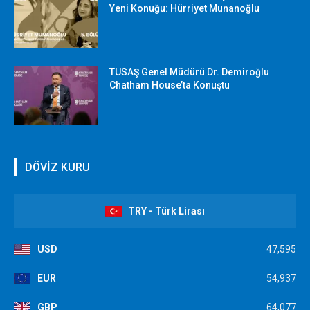
Yeni Konuğu: Hürriyet Munanoğlu
TUSAŞ Genel Müdürü Dr. Demiroğlu
Chatham House’ta Konuştu
DÖVİZ KURU
TRY - Türk Lirası
USD
47,595
EUR
54,937
GBP
64,077