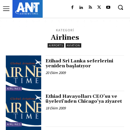
KATEGORİ
Airlines
AIRPORTS
AVIATION
Etihad Sri Lanka seferlerini
yeniden başlatıyor
20 Ekim 2009
AIRLINES
Ethiad Havayolları CEO'su ve
üyeleri'nden Chicago'ya ziyaret
18 Ekim 2009
AIRLINES