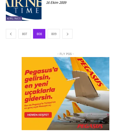
16 Ekim 2009
AIRLINES
807
808
809
- FLY PGS -