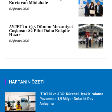
Kurtaran Müdahale
6 Ağustos 2026
AYJET’in 137. Dönem Mezuniyet
Coşkusu: 22 Pilot Daha Kokpite
Hazır
6 Ağustos 2026
HAFTANIN ÖZETİ
ITOCHU ve ACG: Küresel Uçak Kiralama
Pazarında 1,9 Milyar Dolarlık Dev
Anlaşma