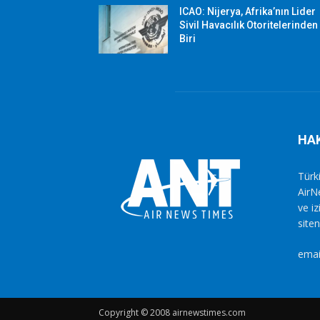
ICAO: Nijerya, Afrika’nın Lider
Sivil Havacılık Otoritelerinden
Biri
HA
Türki
AirN
ve i
siten
emai
Copyright © 2008 airnewstimes.com