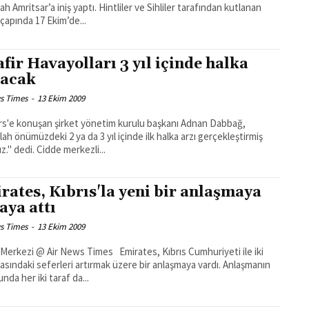
r’a iniş yaptı. Hintliler ve Sihliler tarafından kutlanan
çapında 17 Ekim’de...
afir Havayolları 3 yıl içinde halka
lacak
s Times
-
13 Ekim 2009
s'e konuşan şirket yönetim kurulu başkanı Adnan Dabbağ,
lah önümüzdeki 2 ya da 3 yıl içinde ilk halka arzı gerçekleştirmiş
olacağız." dedi. Cidde merkezli...
rates, Kıbrıs'la yeni bir anlaşmaya
aya attı
s Times
-
13 Ekim 2009
 @ Air News Times Emirates, Kıbrıs Cumhuriyeti ile iki
rasındaki seferleri artırmak üzere bir anlaşmaya vardı. Anlaşmanın
nda her iki taraf da...