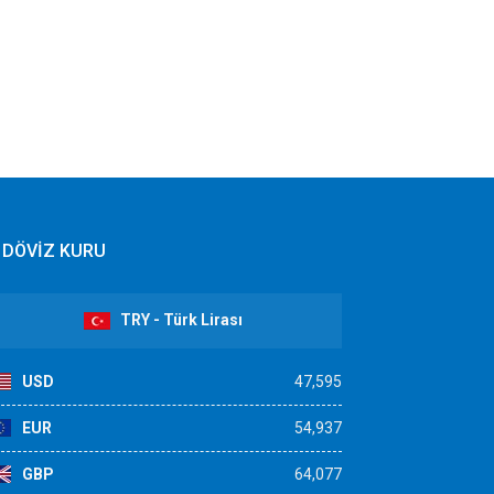
DÖVİZ KURU
TRY - Türk Lirası
USD
47,595
EUR
54,937
GBP
64,077