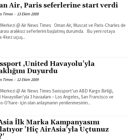
n Air, Paris seferlerine start verdi
s Times
-
13 Ekim 2009
 @ Air News Times Oman Air, Muscat ve Paris-Charles de
rası aralıksız seferlerini başlatmış durumda. Bu yeni rotaya
a 4 kez uçuş...
ssport ,United Havayolu'yla
aklığını Duyurdu
s Times
-
12 Ekim 2009
Merkezi @ Air News Times Swissport’un ABD Kargo Birliği,
 Havayolları’yla 3 havaalanı – Los Angeles, San Francisco ve
o-O’hare- için olan anlaşmanın yenilenmesinin...
Asia İlk Marka Kampanyasını
latıyor 'Hiç AirAsia'yla Uçtunuz
?'