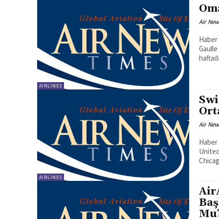
Oma
Air New
Haber Merkezi
Gaulle a
haftad
AIRLINES
Swi
Ort
Air New
Haber 
United
Chicag
AIRLINES
Air
Baş
Mu