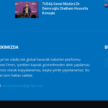
TUSAŞ Genel Müdürü Dr.
Demiroğlu Chatham House’ta
Konuştu
KKIMIZDA
B
ye'nin ödüllü tek global havacılık haberleri platformu
ewsTimes, içerikleri kaynak gösterilmeden alıntı yapılamaz
zinsiz olarak kopyalanamaz, başka yerde yayınlanamaz. Bu
in tüm hakları saklıdır.
l:
airnewstimes@gmail.com