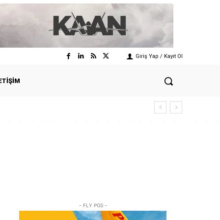
Giriş Yap / Kayıt Ol
ETIŞIM
- FLY PGS -