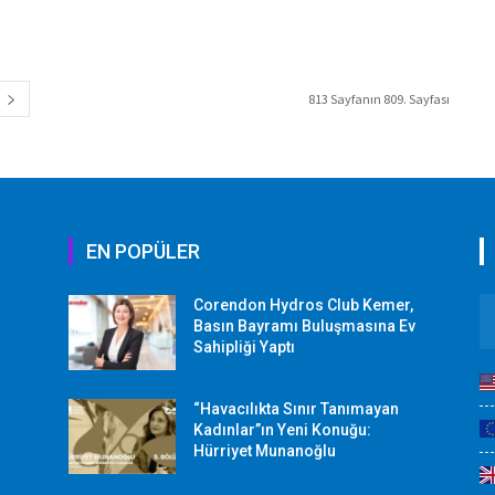
813 Sayfanın 809. Sayfası
EN POPÜLER
Corendon Hydros Club Kemer,
r
Basın Bayramı Buluşmasına Ev
Sahipliği Yaptı
“Havacılıkta Sınır Tanımayan
Kadınlar”ın Yeni Konuğu:
Hürriyet Munanoğlu