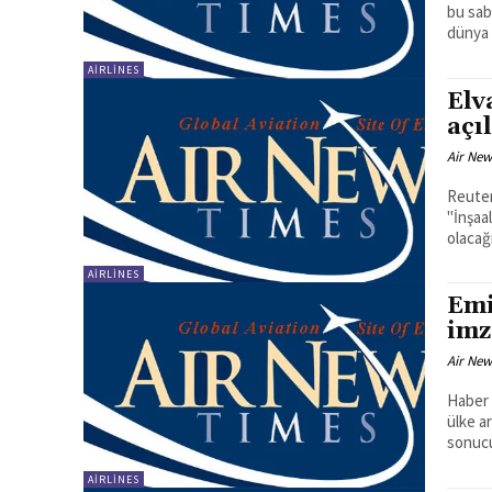
bu sabah Amritsa
dünya 
AIRLINES
Elv
açı
Air New
Reuter
"İnşaal
AIRLINES
Emi
imz
Air New
Haber Merkezi
ülke a
sonucu
AIRLINES