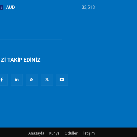
AUD
33,513
İZİ TAKİP EDİNİZ
Anasayfa
Künye
Ödüller
İletişim