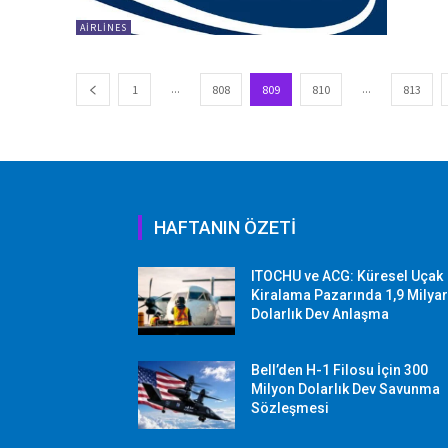
AIRLINES
...
...
1
808
809
810
813
HAFTANIN ÖZETİ
ITOCHU ve ACG: Küresel Uçak
Kiralama Pazarında 1,9 Milya
Dolarlık Dev Anlaşma
Bell’den H-1 Filosu İçin 300
Milyon Dolarlık Dev Savunma
Sözleşmesi