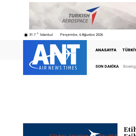
C
31.7
İstanbul
Perşembe, 6 Ağustos 2026
ANASAYFA
TÜRKI
SON DAKIKA
Boeing,
Eti