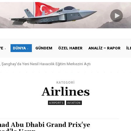
YE
DÜNYA
GÜNDEM
ÖZEL HABER
ANALIZ – RAPOR
İL
 Şanghay’da Yeni Nesil Havacılık Eğitim Merkezini Açtı
KATEGORİ
Airlines
AIRPORTS
AVIATION
had Abu Dhabi Grand Prix'ye