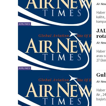
Air New
Haber Merkezi
kalite
AIRLINES
JAL
rota
Air New
Haber Merkez
arası 
27 Eki
AIRLINES
Gul
Air New
Haber Merkezi
Air , 2