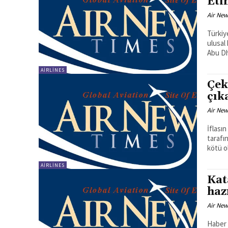
Eti
Air New
Türkiy
ulusal
Abu Dh
AIRLINES
Çek
çık
Air New
İflası
tarafı
kötü o
AIRLINES
Kat
haz
Air New
Haber Merkezi