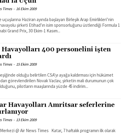
had'la Uçun
s Times
-
16 Ekim 2009
e uçuşlarına Haziran ayında başlayan Birleşik Arap Emirlikleri’nin
 havayolu şirketi Etihad’ın isim sponsorluğunu üstlendiği Formula 1
abi Grand Prix, 30 Ekim-1 Kasım...
 Havayolları 400 personelini işten
ardı
s Times
-
15 Ekim 2009
n eşiğinde olduğu belirtilen CSA'yı ayağa kaldırması için hükümet
ndan görevlendirilen Novak Vaclav, şirketin mali durumunun çok
lduğunu, pilotların maaşlarında yüzde 45 indirim...
ar Havayolları Amritsar seferlerine
ırlanıyor
s Times
-
13 Ekim 2009
 @ Air News Times Katar, 7 haftalık programın ilk olarak