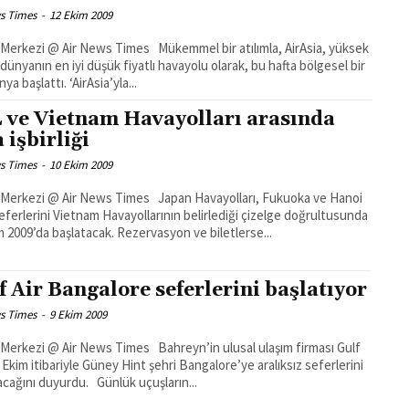
s Times
-
12 Ekim 2009
 @ Air News Times Mükemmel bir atılımla, AirAsia, yüksek
, dünyanın en iyi düşük fiyatlı havayolu olarak, bu hafta bölgesel bir
kampanya başlattı. ‘AirAsia’yla...
 ve Vietnam Havayolları arasında
 işbirliği
s Times
-
10 Ekim 2009
i @ Air News Times Japan Havayolları, Fukuoka ve Hanoi
seferlerini Vietnam Havayollarının belirlediği çizelge doğrultusunda
m 2009’da başlatacak. Rezervasyon ve biletlerse...
f Air Bangalore seferlerini başlatıyor
s Times
-
9 Ekim 2009
 @ Air News Times Bahreyn’in ulusal ulaşım firması Gulf
4 Ekim itibariyle Güney Hint şehri Bangalore’ye aralıksız seferlerini
başlatacağını duyurdu. Günlük uçuşların...