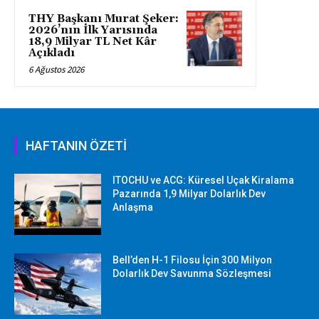
THY Başkanı Murat Şeker:
2026’nın İlk Yarısında
18,9 Milyar TL Net Kâr
Açıkladı
6 Ağustos 2026
HAFTANIN ÖZETİ
ITOCHU ve ACG: Küresel Uçak Kiralama
Pazarında 1,9 Milyar Dolarlık Dev
Anlaşma
Bell’den H-1 Filosu İçin 300 Milyon
Dolarlık Dev Savunma Sözleşmesi