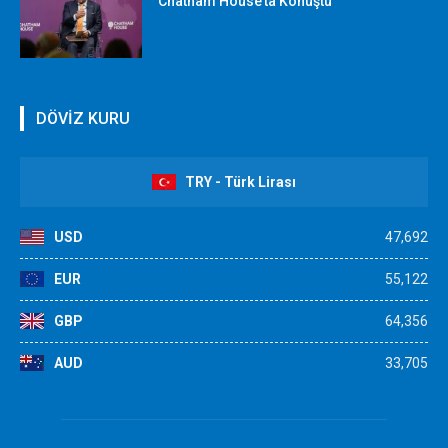
Chatham House’ta Konuştu
DÖVİZ KURU
TRY - Türk Lirası
USD
47,692
EUR
55,122
GBP
64,356
AUD
33,705