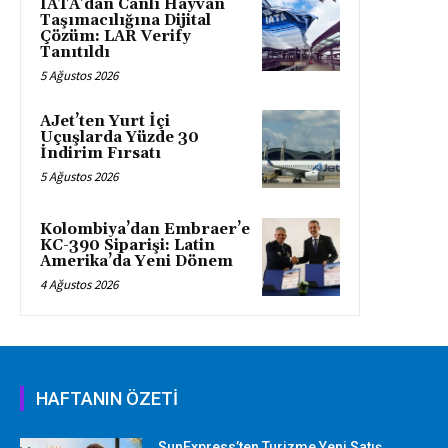
IATA’dan Canlı Hayvan
Taşımacılığına Dijital
Çözüm: LAR Verify
Tanıtıldı
5 Ağustos 2026
AJet’ten Yurt İçi
Uçuşlarda Yüzde 30
İndirim Fırsatı
5 Ağustos 2026
Kolombiya’dan Embraer’e
KC-390 Siparişi: Latin
Amerika’da Yeni Dönem
4 Ağustos 2026
HAFTANIN ÖZETİ
SunExpress’ten Turizme Yeni Satış