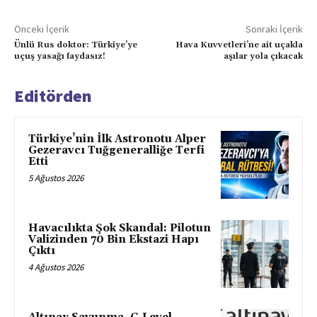
Önceki İçerik
Sonraki İçerik
Ünlü Rus doktor: Türkiye’ye
Hava Kuvvetleri’ne ait uçakla
uçuş yasağı faydasız!
aşılar yola çıkacak
Editörden
Türkiye’nin İlk Astronotu Alper
Gezeravcı Tuğgeneralliğe Terfi
Etti
5 Ağustos 2026
Havacılıkta Şok Skandal: Pilotun
Valizinden 70 Bin Ekstazi Hapı
Çıktı
4 Ağustos 2026