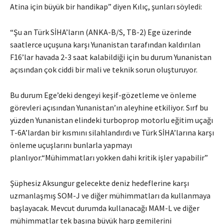
Atina için büyük bir handikap” diyen Kılıç, şunları söyledi:
“Şu an Türk SİHA’ların (ANKA-B/S, TB-2) Ege üzerinde
saatlerce uçuşuna karşı Yunanistan tarafından kaldırılan
F16’lar havada 2-3 saat kalabildiği için bu durum Yunanistan
açısından çok ciddi bir mali ve teknik sorun oluşturuyor.
Bu durum Ege’deki dengeyi keşif-gözetleme ve önleme
görevleri açısından Yunanistan’ın aleyhine etkiliyor. Sırf bu
yüzden Yunanistan elindeki turboprop motorlu eğitim uçağı
T-6A’lardan bir kısmını silahlandırdı ve Türk SİHA’larına karşı
önleme uçuşlarını bunlarla yapmayı
planlıyor.“Mühimmatları yokken dahi kritik işler yapabilir”
Şüphesiz Aksungur gelecekte deniz hedeflerine karşı
uzmanlaşmış SOM-J ve diğer mühimmatları da kullanmaya
başlayacak. Mevcut durumda kullanacağı MAM-L ve diğer
mühimmatlar tek başına büyük harp gemilerini