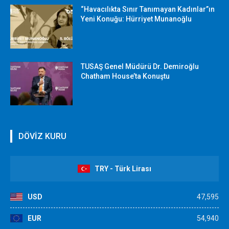
“Havacılıkta Sınır Tanımayan Kadınlar”ın
Yeni Konuğu: Hürriyet Munanoğlu
TUSAŞ Genel Müdürü Dr. Demiroğlu
Chatham House’ta Konuştu
DÖVİZ KURU
TRY - Türk Lirası
USD
47,595
EUR
54,940