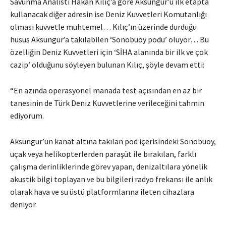
Savunma Analisti Hakan Kılıç’a göre Aksungur’u ilk etapta
kullanacak diğer adresin ise Deniz Kuvvetleri Komutanlığı
olması kuvvetle muhtemel… Kılıç’ın üzerinde durduğu
husus Aksungur’a takılabilen ‘Sonobuoy podu’ oluyor… Bu
özelliğin Deniz Kuvvetleri için ‘SİHA alanında bir ilk ve çok
cazip’ olduğunu söyleyen bulunan Kılıç, şöyle devam etti:
“En azında operasyonel manada test açısından en az bir
tanesinin de Türk Deniz Kuvvetlerine verileceğini tahmin
ediyorum.
Aksungur’un kanat altına takılan pod içerisindeki Sonobuoy,
uçak veya helikopterlerden paraşüt ile bırakılan, farklı
çalışma derinliklerinde görev yapan, denizaltılara yönelik
akustik bilgi toplayan ve bu bilgileri radyo frekansı ile anlık
olarak hava ve su üstü platformlarına ileten cihazlara
deniyor.