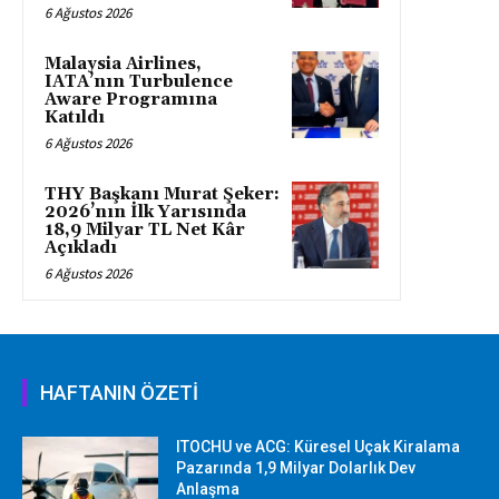
6 Ağustos 2026
Malaysia Airlines,
IATA’nın Turbulence
Aware Programına
Katıldı
6 Ağustos 2026
THY Başkanı Murat Şeker:
2026’nın İlk Yarısında
18,9 Milyar TL Net Kâr
Açıkladı
6 Ağustos 2026
HAFTANIN ÖZETİ
ITOCHU ve ACG: Küresel Uçak Kiralama
Pazarında 1,9 Milyar Dolarlık Dev
Anlaşma