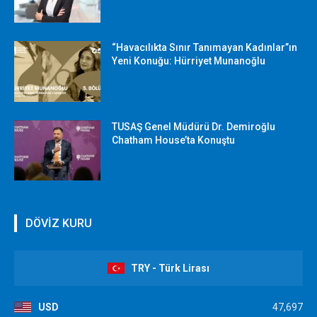
“Havacılıkta Sınır Tanımayan Kadınlar”ın
Yeni Konuğu: Hürriyet Munanoğlu
TUSAŞ Genel Müdürü Dr. Demiroğlu
Chatham House’ta Konuştu
DÖVİZ KURU
TRY - Türk Lirası
USD
47,697