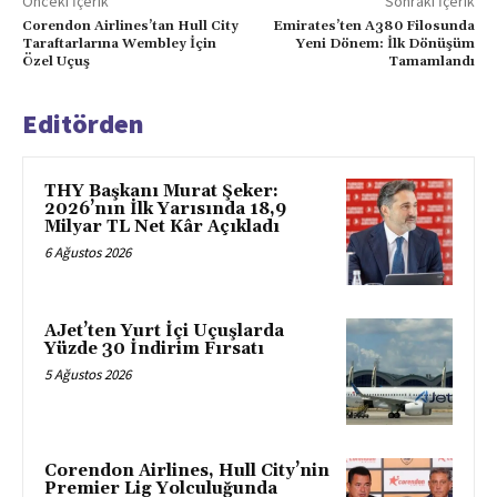
Önceki İçerik
Sonraki İçerik
Corendon Airlines’tan Hull City
Emirates’ten A380 Filosunda
Taraftarlarına Wembley İçin
Yeni Dönem: İlk Dönüşüm
Özel Uçuş
Tamamlandı
Editörden
THY Başkanı Murat Şeker:
2026’nın İlk Yarısında 18,9
Milyar TL Net Kâr Açıkladı
6 Ağustos 2026
AJet’ten Yurt İçi Uçuşlarda
Yüzde 30 İndirim Fırsatı
5 Ağustos 2026
Corendon Airlines, Hull City’nin
Premier Lig Yolculuğunda