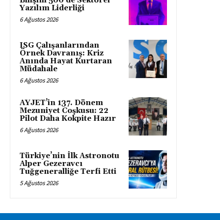
Bilişim 500’de Sektörel
Yazılım Liderliği
6 Ağustos 2026
ISG Çalışanlarından
Örnek Davranış: Kriz
Anında Hayat Kurtaran
Müdahale
6 Ağustos 2026
AYJET’in 137. Dönem
Mezuniyet Coşkusu: 22
Pilot Daha Kokpite Hazır
6 Ağustos 2026
Türkiye’nin İlk Astronotu
Alper Gezeravcı
Tuğgeneralliğe Terfi Etti
5 Ağustos 2026