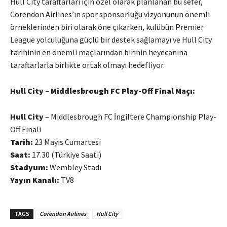
Hull City taraftarları için özel olarak planlanan bu sefer,
Corendon Airlines’ın spor sponsorluğu vizyonunun önemli
örneklerinden biri olarak öne çıkarken, kulübün Premier
League yolculuğuna güçlü bir destek sağlamayı ve Hull City
tarihinin en önemli maçlarından birinin heyecanına
taraftarlarla birlikte ortak olmayı hedefliyor.
Hull City – Middlesbrough FC Play-Off Final Maçı:
Hull City
– Middlesbrough FC İngiltere Championship Play-
Off Finali
Tarih:
23 Mayıs Cumartesi
Saat:
17.30 (Türkiye Saati)
Stadyum:
Wembley Stadı
Yayın Kanalı:
TV8
TAGS
Corendon Airlines
Hull City