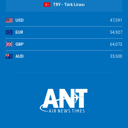
TRY - Türk Lirası
USD
47,591
EUR
54,927
GBP
64,072
AUD
33,500