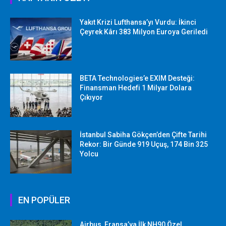
Yakıt Krizi Lufthansa’yı Vurdu: İkinci
Çeyrek Kârı 383 Milyon Euroya Geriledi
BETA Technologies’e EXIM Desteği:
Finansman Hedefi 1 Milyar Dolara
Çıkıyor
İstanbul Sabiha Gökçen’den Çifte Tarihi
Rekor: Bir Günde 919 Uçuş, 174 Bin 325
Yolcu
EN POPÜLER
Airbus, Fransa’ya İlk NH90 Özel