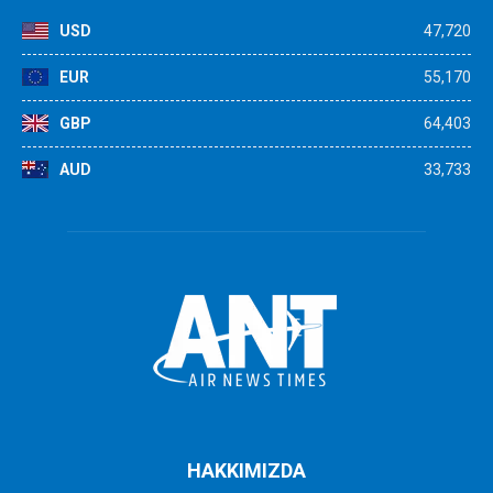
USD
47,720
EUR
55,170
GBP
64,403
AUD
33,733
HAKKIMIZDA