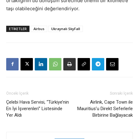
ortaklığının bu dönüşüm sürecinde önemli bir kilometre
taşı olabileceğini değerlendiriyor.
ETIKETLER
Airbus
Ukraynalı SkyFall
Önceki İçerik
Sonraki İçerik
Çelebi Hava Servisi, “Türkiye’nin
Airlink, Cape Town ile
En İyi İşverenleri” Listesinde
Mauritius’u Direkt Seferlerle
Yer Aldı
Birbirine Bağlayacak