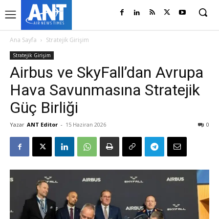
Ana Sayfa
Stratejik Girişim
Stratejik Girişim
Airbus ve SkyFall’dan Avrupa
Hava Savunmasına Stratejik
Güç Birliği
Yazar
ANT Editor
-
15 Haziran 2026
0