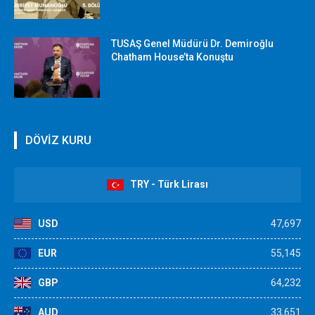
TUSAŞ Genel Müdürü Dr. Demiroğlu
Chatham House’ta Konuştu
DÖVİZ KURU
TRY - Türk Lirası
USD
47,697
EUR
55,145
GBP
64,232
AUD
33,651