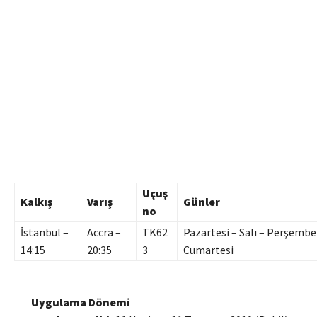
Uçuş
Kalkış
Varış
Günler
no
İstanbul –
Accra –
TK62
Pazartesi – Salı – Perşembe
14:15
20:35
3
Cumartesi
Uygulama Dönemi