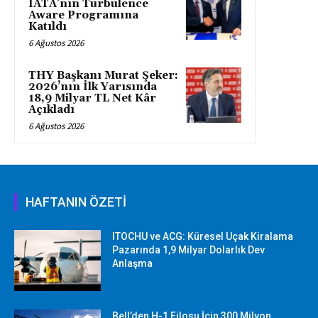
IATA’nın Turbulence
Aware Programına
Katıldı
6 Ağustos 2026
THY Başkanı Murat Şeker:
2026’nın İlk Yarısında
18,9 Milyar TL Net Kâr
Açıkladı
6 Ağustos 2026
HAFTANIN ÖZETİ
ITOCHU ve ACG: Küresel Uçak Kiralama
Pazarında 1,9 Milyar Dolarlık Dev
Anlaşma
Bell’den H-1 Filosu İçin 300 Milyon