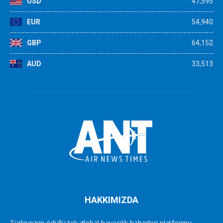
USD
47,595
EUR
54,940
GBP
64,152
AUD
33,513
HAKKIMIZDA
Türkiye'nin ödüllü tek global havacılık haberleri platformu