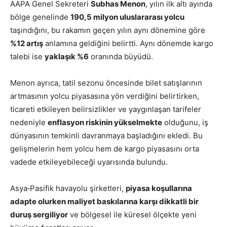
AAPA Genel Sekreteri
Subhas Menon
, yılın ilk altı ayında
bölge genelinde
190,5 milyon uluslararası yolcu
taşındığını, bu rakamın geçen yılın aynı dönemine göre
%12 artış
anlamına geldiğini belirtti. Aynı dönemde kargo
talebi ise
yaklaşık %6
oranında büyüdü.
Menon ayrıca, tatil sezonu öncesinde bilet satışlarının
artmasının yolcu piyasasına yön verdiğini belirtirken,
ticareti etkileyen belirsizlikler ve yaygınlaşan tarifeler
nedeniyle
enflasyon riskinin yükselmekte
olduğunu, iş
dünyasının temkinli davranmaya başladığını ekledi. Bu
gelişmelerin hem yolcu hem de kargo piyasasını orta
vadede etkileyebileceği uyarısında bulundu.
Asya‑Pasifik havayolu şirketleri,
piyasa koşullarına
adapte olurken maliyet baskılarına karşı dikkatli bir
duruş sergiliyor
ve bölgesel ile küresel ölçekte yeni