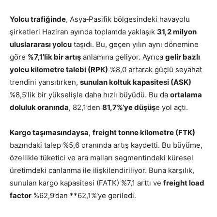
Yolcu trafiğinde
, Asya‑Pasifik bölgesindeki havayolu
şirketleri Haziran ayında toplamda yaklaşık
31,2 milyon
uluslararası yolcu
taşıdı. Bu, geçen yılın aynı dönemine
göre
%7,1’lik bir artış
anlamına geliyor. Ayrıca
gelir bazlı
yolcu kilometre talebi (RPK)
%8,0 artarak güçlü seyahat
trendini yansıtırken,
sunulan koltuk kapasitesi (ASK)
%8,5’lik bir yükselişle daha hızlı büyüdü. Bu da
ortalama
doluluk oranında
, 82,1’den
81,7%’ye düşüş
e yol açtı.
Kargo taşımasındaysa
,
freight tonne kilometre (FTK)
bazındaki talep %5,6 oranında artış kaydetti. Bu büyüme,
özellikle tüketici ve ara malları segmentindeki küresel
üretimdeki canlanma ile ilişkilendiriliyor. Buna karşılık,
sunulan kargo kapasitesi (FATK) %7,1 arttı ve
freight load
factor
%62,9’dan **62,1%’ye geriledi.