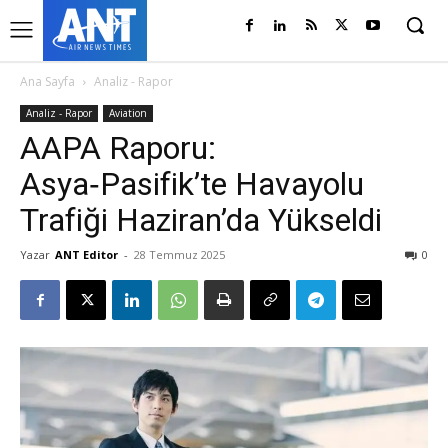
Ana Sayfa
Analiz - Rapor
Analiz - Rapor
Aviation
AAPA Raporu:
Asya‑Pasifik’te Havayolu
Trafiği Haziran’da Yükseldi
Yazar
ANT Editor
-
28 Temmuz 2025
0