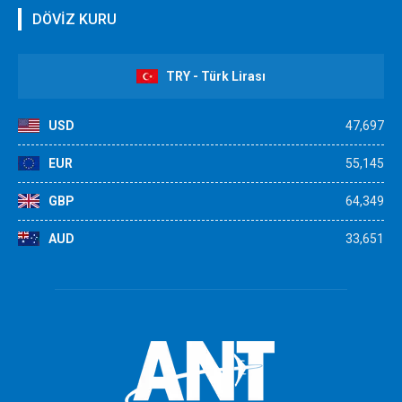
DÖVİZ KURU
TRY - Türk Lirası
USD
47,697
EUR
55,145
GBP
64,349
AUD
33,651