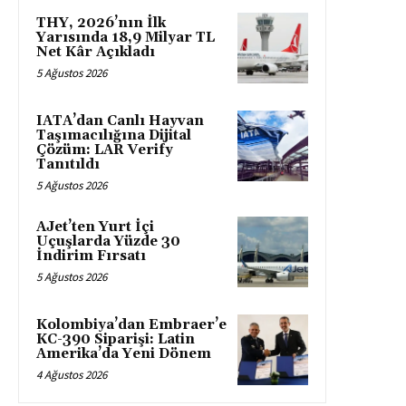
THY, 2026’nın İlk
Yarısında 18,9 Milyar TL
Net Kâr Açıkladı
5 Ağustos 2026
IATA’dan Canlı Hayvan
Taşımacılığına Dijital
Çözüm: LAR Verify
Tanıtıldı
5 Ağustos 2026
AJet’ten Yurt İçi
Uçuşlarda Yüzde 30
İndirim Fırsatı
5 Ağustos 2026
Kolombiya’dan Embraer’e
KC-390 Siparişi: Latin
Amerika’da Yeni Dönem
4 Ağustos 2026