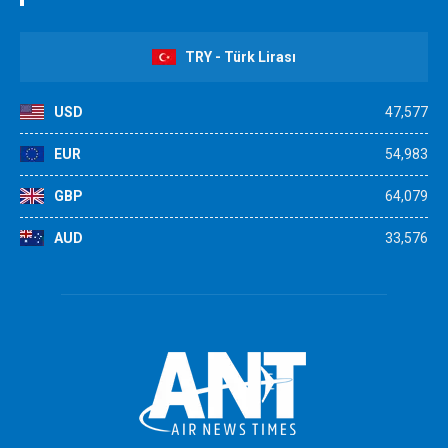
TRY - Türk Lirası
USD
47,577
EUR
54,983
GBP
64,079
AUD
33,576