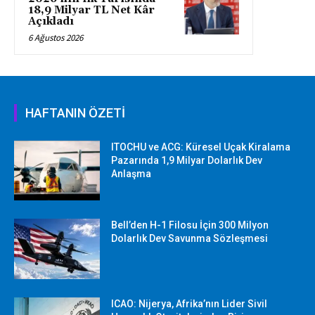
18,9 Milyar TL Net Kâr
Açıkladı
6 Ağustos 2026
HAFTANIN ÖZETİ
ITOCHU ve ACG: Küresel Uçak Kiralama
Pazarında 1,9 Milyar Dolarlık Dev
Anlaşma
Bell’den H-1 Filosu İçin 300 Milyon
Dolarlık Dev Savunma Sözleşmesi
ICAO: Nijerya, Afrika’nın Lider Sivil