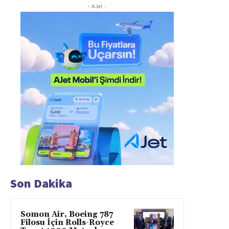
- AJet -
Son Dakika
Somon Air, Boeing 787
Filosu İçin Rolls-Royce