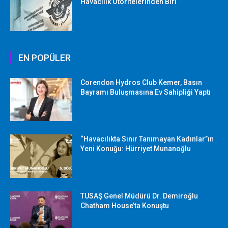
Havacılık Otoritelerinden Biri
EN POPÜLER
Corendon Hydros Club Kemer, Basın
Bayramı Buluşmasına Ev Sahipliği Yaptı
“Havacılıkta Sınır Tanımayan Kadınlar”ın
Yeni Konuğu: Hürriyet Munanoğlu
TUSAŞ Genel Müdürü Dr. Demiroğlu
Chatham House’ta Konuştu