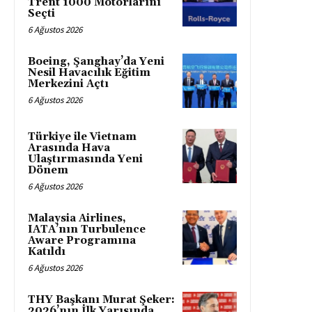
Trent 1000 Motorlarını
Seçti
6 Ağustos 2026
Boeing, Şanghay’da Yeni
Nesil Havacılık Eğitim
Merkezini Açtı
6 Ağustos 2026
Türkiye ile Vietnam
Arasında Hava
Ulaştırmasında Yeni
Dönem
6 Ağustos 2026
Malaysia Airlines,
IATA’nın Turbulence
Aware Programına
Katıldı
6 Ağustos 2026
THY Başkanı Murat Şeker:
2026’nın İlk Yarısında