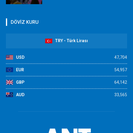
DÖVİZ KURU
TRY - Türk Lirası
USD
47,704
EUR
54,957
GBP
64,142
AUD
33,565