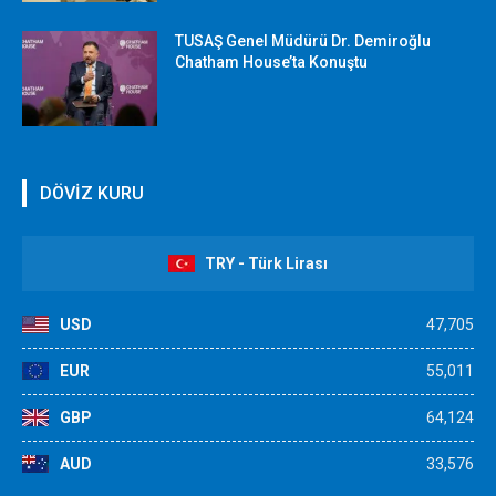
TUSAŞ Genel Müdürü Dr. Demiroğlu
Chatham House’ta Konuştu
DÖVİZ KURU
TRY - Türk Lirası
USD
47,705
EUR
55,011
GBP
64,124
AUD
33,576