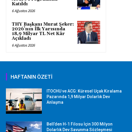
Katıldı
6 Ağustos 2026
THY Başkanı Murat Şeker:
2026’nın İlk Yarısında
18,9 Milyar TL Net Kâr
Açıkladı
6 Ağustos 2026
HAFTANIN ÖZETİ
ITOCHU ve ACG: Küresel Uçak Kiralama
Pazarında 1,9 Milyar Dolarlık Dev
Anlaşma
Bell’den H-1 Filosu İçin 300 Milyon
Dolarlık Dev Savunma Sözleşmesi