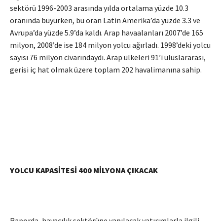
sektörü 1996-2003 arasında yılda ortalama yüzde 10.3
oranında büyürken, bu oran Latin Amerika’da yüzde 3.3 ve
Avrupa’da yüzde 5.9’da kaldı. Arap havaalanları 2007’de 165
milyon, 2008’de ise 184 milyon yolcu ağırladı. 1998’deki yolcu
sayısı 76 milyon civarındaydı. Arap ülkeleri 91’i uluslararası,
gerisi iç hat olmak üzere toplam 202 havalimanına sahip.
YOLCU KAPASİTESİ 400 MİLYONA ÇIKACAK
Raporda, havacılık sektörüne yapılacak yatırımlarla ilgili