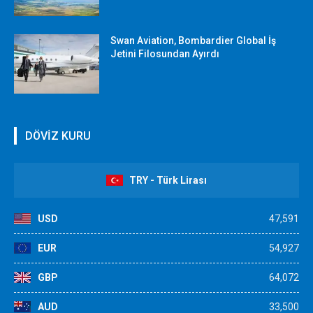
Swan Aviation, Bombardier Global İş
Jetini Filosundan Ayırdı
DÖVİZ KURU
TRY - Türk Lirası
USD
47,591
EUR
54,927
GBP
64,072
AUD
33,500