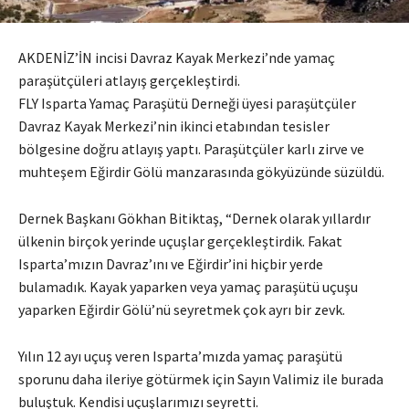
AKDENİZ’İN incisi Davraz Kayak Merkezi’nde yamaç
paraşütçüleri atlayış gerçekleştirdi.
FLY Isparta Yamaç Paraşütü Derneği üyesi paraşütçüler
Davraz Kayak Merkezi’nin ikinci etabından tesisler
bölgesine doğru atlayış yaptı. Paraşütçüler karlı zirve ve
muhteşem Eğirdir Gölü manzarasında gökyüzünde süzüldü.
Dernek Başkanı Gökhan Bitiktaş, “Dernek olarak yıllardır
ülkenin birçok yerinde uçuşlar gerçekleştirdik. Fakat
Isparta’mızın Davraz’ını ve Eğirdir’ini hiçbir yerde
bulamadık. Kayak yaparken veya yamaç paraşütü uçuşu
yaparken Eğirdir Gölü’nü seyretmek çok ayrı bir zevk.
Yılın 12 ayı uçuş veren Isparta’mızda yamaç paraşütü
sporunu daha ileriye götürmek için Sayın Valimiz ile burada
buluştuk. Kendisi uçuşlarımızı seyretti.