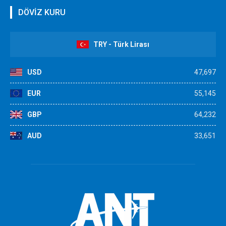
DÖVİZ KURU
TRY - Türk Lirası
USD
47,697
EUR
55,145
GBP
64,232
AUD
33,651