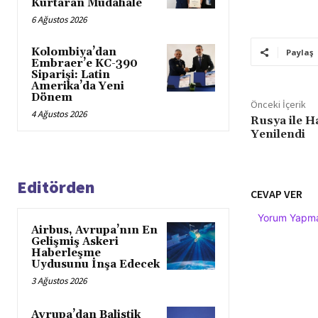
Kurtaran Müdahale
6 Ağustos 2026
Kolombiya’dan
Paylaş
Embraer’e KC-390
Siparişi: Latin
Amerika’da Yeni
Dönem
Önceki İçerik
4 Ağustos 2026
Rusya ile H
Yenilendi
Editörden
CEVAP VER
Yorum Yapmak
Airbus, Avrupa’nın En
Gelişmiş Askeri
Haberleşme
Uydusunu İnşa Edecek
3 Ağustos 2026
Avrupa’dan Balistik