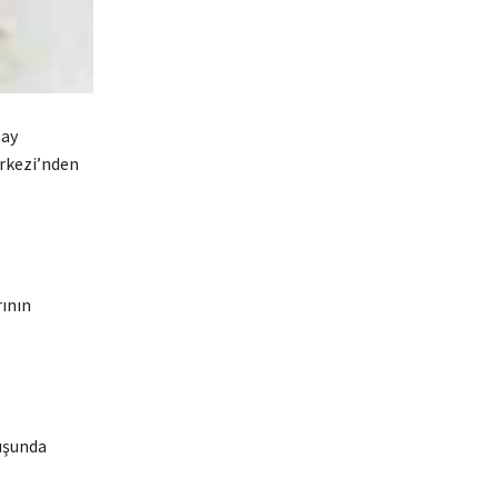
zay
erkezi’nden
rının
çuşunda