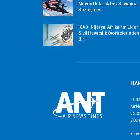
Milyon Dolarlık Dev Savunma
Sözleşmesi
ICAO: Nijerya, Afrika’nın Lider
Sivil Havacılık Otoritelerinden
Biri
HA
Türki
AirN
ve i
siten
emai