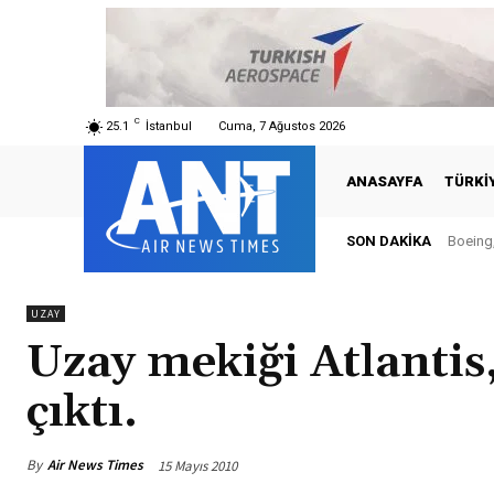
C
25.1
İstanbul
Cuma, 7 Ağustos 2026
ANASAYFA
TÜRKI
SON DAKIKA
Boeing, 
Türk
UZAY
Uzay mekiği Atlantis
çıktı.
By
Air News Times
15 Mayıs 2010