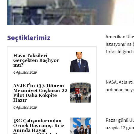
Seçtiklerimiz
Amerikan Ulusa
İstasyonu’na 
fırlatıldığını b
Hava Taksileri
Gerçekten Başlıyor
mu?
4 Ağustos 2026
NASA, Atlantis
AYJET’in 137. Dönem
ardından bu y
Mezuniyet Coşkusu: 22
Pilot Daha Kokpite
Hazır
6 Ağustos 2026
Pazar günü UU
ISG Çalışanlarından
Örnek Davranış: Kriz
uzayda 12 gün
Anında Hayat