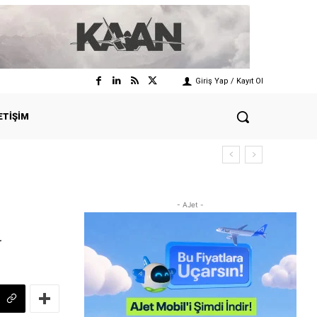
Giriş Yap / Kayıt Ol
ETIŞIM
- AJet -
a