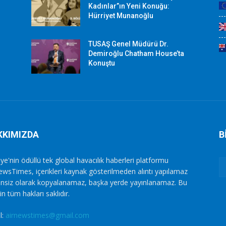
Kadınlar”ın Yeni Konuğu:
Hürriyet Munanoğlu
TUSAŞ Genel Müdürü Dr.
Demiroğlu Chatham House’ta
Konuştu
KKIMIZDA
B
ye'nin ödüllü tek global havacılık haberleri platformu
ewsTimes, içerikleri kaynak gösterilmeden alıntı yapılamaz
zinsiz olarak kopyalanamaz, başka yerde yayınlanamaz. Bu
in tüm hakları saklıdır.
l:
airnewstimes@gmail.com