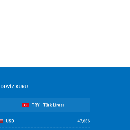
DÖVİZ KURU
TRY - Türk Lirası
USD
47,686