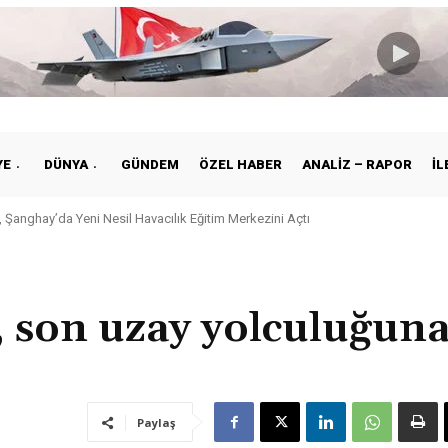
YE
DÜNYA
GÜNDEM
ÖZEL HABER
ANALIZ – RAPOR
İL
Şanghay’da Yeni Nesil Havacılık Eğitim Merkezini Açtı
iye ile Vietnam Arasında Hava Ulaştırmasında Yeni Dönem
, son uzay yolculuğun
Paylaş