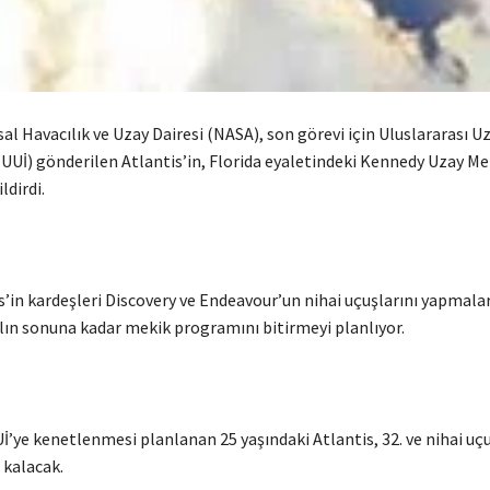
l Havacılık ve Uzay Dairesi (NASA), son görevi için Uluslararası U
(UUİ) gönderilen Atlantis’in, Florida eyaletindeki Kennedy Uzay M
ildirdi.
’in kardeşleri Discovery ve Endeavour’un nihai uçuşlarını yapmala
ılın sonuna kadar mekik programını bitirmeyi planlıyor.
İ’ye kenetlenmesi planlanan 25 yaşındaki Atlantis, 32. ve nihai u
 kalacak.