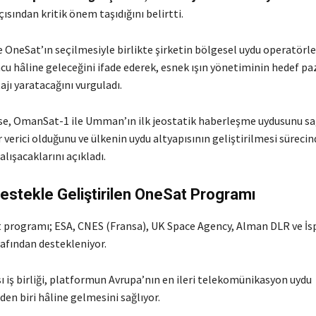
ısından kritik önem taşıdığını belirtti.
 OneSat’ın seçilmesiyle birlikte şirketin bölgesel uydu operatörle
cu hâline geleceğini ifade ederek, esnek ışın yönetiminin hedef pa
jı yaratacağını vurguladı.
 ise, OmanSat-1 ile Umman’ın ilk jeostatik haberleşme uydusunu s
verici olduğunu ve ülkenin uydu altyapısının geliştirilmesi sürecind
çalışacaklarını açıkladı.
estekle Geliştirilen OneSat Programı
 programı; ESA, CNES (Fransa), UK Space Agency, Alman DLR ve İ
rafından destekleniyor.
ı iş birliği, platformun Avrupa’nın en ileri telekomünikasyon uydu
den biri hâline gelmesini sağlıyor.