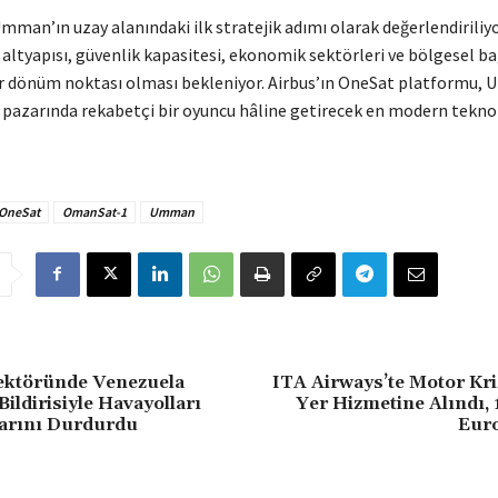
man’ın uzay alanındaki ilk stratejik adımı olarak değerlendiriliy
l altyapısı, güvenlik kapasitesi, ekonomik sektörleri ve bölgesel ba
ir dönüm noktası olması bekleniyor. Airbus’ın OneSat platformu,
 pazarında rekabetçi bir oyuncu hâline getirecek en modern teknol
 OneSat
OmanSat-1
Umman
ektöründe Venezuela
ITA Airways’te Motor Kri
Bildirisiyle Havayolları
Yer Hizmetine Alındı,
arını Durdurdu
Euro