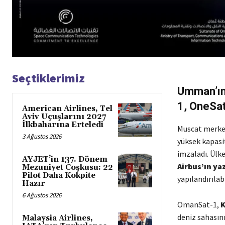
Seçtiklerimiz
Umman’ın 
1, OneSat
American Airlines, Tel
Aviv Uçuşlarını 2027
İlkbaharına Erteledi
Muscat merke
3 Ağustos 2026
yüksek kapasi
imzaladı. Ülk
AYJET’in 137. Dönem
Airbus’ın ya
Mezuniyet Coşkusu: 22
Pilot Daha Kokpite
yapılandırılab
Hazır
6 Ağustos 2026
OmanSat-1,
K
deniz sahasını
Malaysia Airlines,