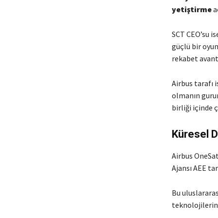
yetiştirme
aç
SCT CEO’su ise
güçlü bir oyun
rekabet avanta
Airbus tarafı
olmanın gurur 
birliği içinde 
Küresel D
Airbus OneSat
Ajansı AEE ta
Bu uluslararas
teknolojilerin