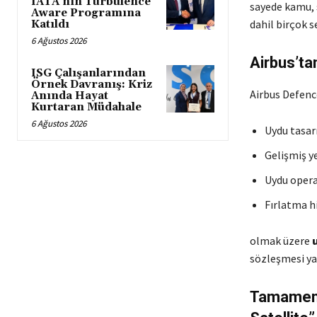
IATA’nın Turbulence
sayede kamu, s
Aware Programına
dahil birçok s
Katıldı
6 Ağustos 2026
Airbus’t
ISG Çalışanlarından
Örnek Davranış: Kriz
Airbus Defenc
Anında Hayat
Kurtaran Müdahale
6 Ağustos 2026
Uydu tasar
Gelişmiş y
Uydu opera
Fırlatma h
olmak üzere
sözleşmesi y
Tamamen Y