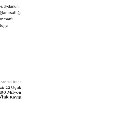
or. Uydunun,
ğlantısallığı
 Umman’ı
ojiyi
Sonraki İçerik
zi: 22 Uçak
 150 Milyon
’luk Kayıp