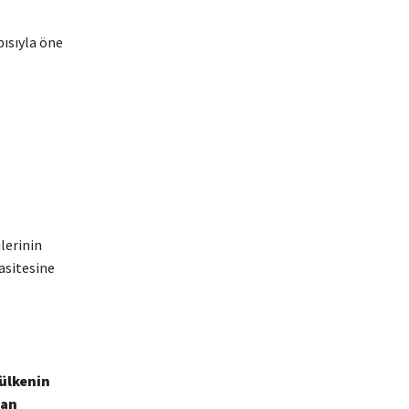
ısıyla öne
lerinin
pasitesine
ülkenin
man