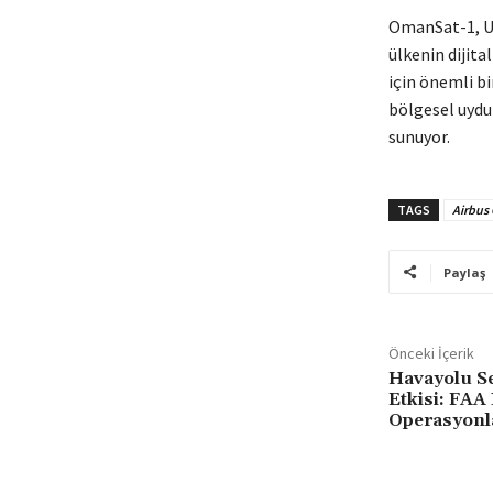
OmanSat-1, Um
ülkenin dijita
için önemli b
bölgesel uydu
sunuyor.
TAGS
Airbus
Paylaş
Önceki İçerik
Havayolu S
Etkisi: FAA 
Operasyonl