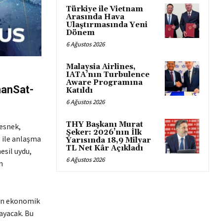
Türkiye ile Vietnam
Arasında Hava
Ulaştırmasında Yeni
Dönem
6 Ağustos 2026
Malaysia Airlines,
IATA’nın Turbulence
Aware Programına
manSat-
Katıldı
6 Ağustos 2026
THY Başkanı Murat
esnek,
Şeker: 2026’nın İlk
 ile anlaşma
Yarısında 18,9 Milyar
TL Net Kâr Açıkladı
esil uydu,
6 Ağustos 2026
n
nin ekonomik
ayacak. Bu