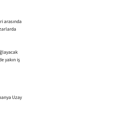
ri arasında
zarlarda
ağlayacak
e yakın iş
spanya Uzay