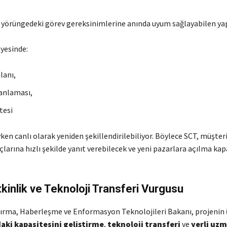
, yörüngedeki görev gereksinimlerine anında uyum sağlayabilen yap
ayesinde:
lanı,
anlaması,
tesi
en canlı olarak yeniden şekillendirilebiliyor. Böylece SCT, müşteri
çlarına hızlı şekilde yanıt verebilecek ve yeni pazarlara açılma ka
tkinlik ve Teknoloji Transferi Vurgusu
rma, Haberleşme ve Enformasyon Teknolojileri Bakanı, projenin
aki kapasitesini geliştirme
,
teknoloji transferi
ve
yerli uz