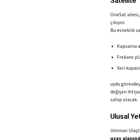
Satellite”
OneSat ailesi
çıkıyor.
Bu esneklik s
Kapsama a
Frekans pl
Veri kapasi
uydu görevdeyk
değişen ihtiya
sahip olacak.
Ulusal Ye
Umman Ulaştı
uzay alanınd