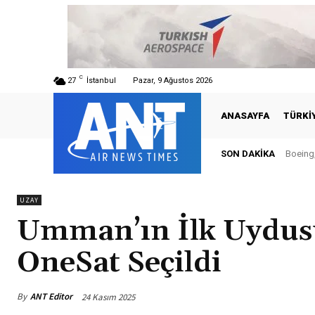
C
27
İstanbul
Pazar, 9 Ağustos 2026
ANASAYFA
TÜRKI
SON DAKIKA
Boeing, Ş
Türkiy
UZAY
Umman’ın İlk Uydus
OneSat Seçildi
By
ANT Editor
24 Kasım 2025