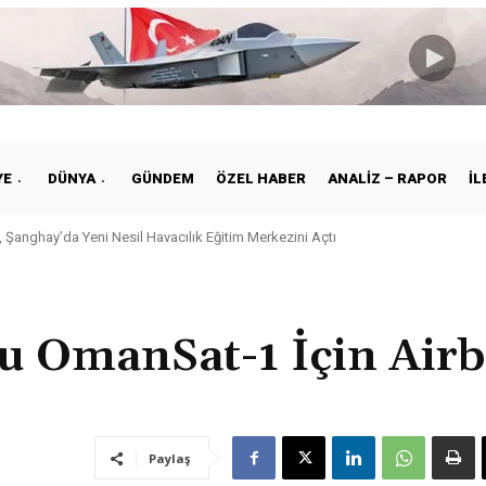
YE
DÜNYA
GÜNDEM
ÖZEL HABER
ANALIZ – RAPOR
İL
anghay’da Yeni Nesil Havacılık Eğitim Merkezini Açtı
e ile Vietnam Arasında Hava Ulaştırmasında Yeni Dönem
u OmanSat-1 İçin Air
Paylaş