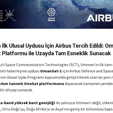
İlk Ulusal Uydusu İçin Airbus Tercih Edildi: O
 Platformu ile Uzayda Tam Esneklik Sunacak
zli Space Communication Technologies (SCT), Umman’ın ilk tam 
teli haberleşme uydusu
OmanSat-1
için Airbus Defence and Space
enin Ulusal Uydu Programı kapsamında geliştirilecek olan bu yeni n
zılım tanımlı OneSat platformuna
dayanarak tamamen yenide
ilir altyapı sunacak.
a-band yüksek bant genişliği
ile yalnızca Umman’ı değil, ülke
, Orta Doğu’yu, Doğu Afrika’yı ve Asya’nın geniş bir bölümünü kaps