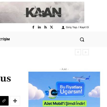
Giriş Yap / Kayıt Ol
ETIŞIM
- AJet -
bus