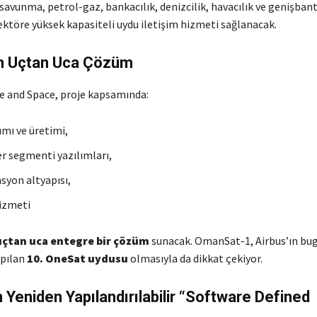
avunma, petrol-gaz, bankacılık, denizcilik, havacılık ve genişban
ektöre yüksek kapasiteli uydu iletişim hizmeti sağlanacak.
an Uçtan Uca Çözüm
e and Space, proje kapsamında:
ımı ve üretimi,
er segmenti yazılımları,
syon altyapısı,
izmeti
uçtan uca entegre bir çözüm
sunacak. OmanSat-1, Airbus’ın bu
apılan
10. OneSat uydusu
olmasıyla da dikkat çekiyor.
eniden Yapılandırılabilir “Software Defined