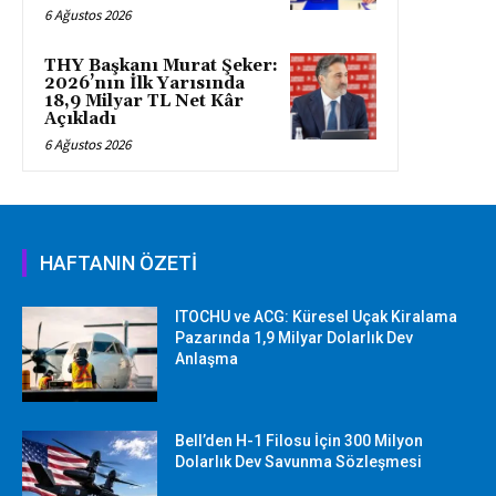
6 Ağustos 2026
THY Başkanı Murat Şeker:
2026’nın İlk Yarısında
18,9 Milyar TL Net Kâr
Açıkladı
6 Ağustos 2026
HAFTANIN ÖZETİ
ITOCHU ve ACG: Küresel Uçak Kiralama
Pazarında 1,9 Milyar Dolarlık Dev
Anlaşma
Bell’den H-1 Filosu İçin 300 Milyon
Dolarlık Dev Savunma Sözleşmesi