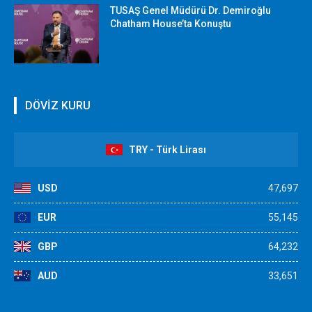
TUSAŞ Genel Müdürü Dr. Demiroğlu
Chatham House’ta Konuştu
DÖVİZ KURU
TRY - Türk Lirası
USD
47,697
EUR
55,145
GBP
64,232
AUD
33,651