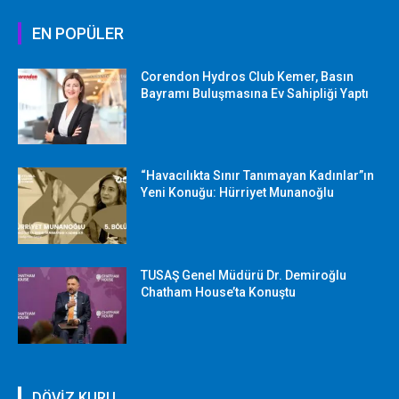
EN POPÜLER
Corendon Hydros Club Kemer, Basın
Bayramı Buluşmasına Ev Sahipliği Yaptı
“Havacılıkta Sınır Tanımayan Kadınlar”ın
Yeni Konuğu: Hürriyet Munanoğlu
TUSAŞ Genel Müdürü Dr. Demiroğlu
Chatham House’ta Konuştu
DÖVİZ KURU