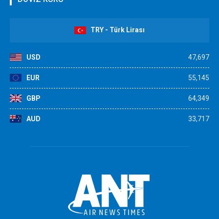
TRY - Türk Lirası
USD
47,697
EUR
55,145
GBP
64,349
AUD
33,717