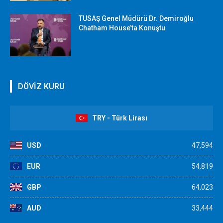
TUSAŞ Genel Müdürü Dr. Demiroğlu
Chatham House’ta Konuştu
DÖVİZ KURU
TRY - Türk Lirası
USD
47,594
EUR
54,819
GBP
64,023
AUD
33,444