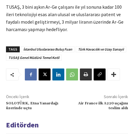
TUSAŞ, 3 bini aşkın Ar-Ge çalışanı ile yıl sonuna kadar 100
ileri teknolojiyi esas alan ulusal ve uluslararası patent ve
faydalı model geliştirmeyi, 3 milyar liranın üzerinde Ar-Ge
harcaması yapmayı hedefliyor.
TAGS
İstanbul Uluslararası Buluş Fuarı
Türk Havacılık ve Uzay Sanayii
TUSAŞ Genel Müdürü Temel Kotil
Önceki İçerik
Sonraki İçerik
SOLOTÜRK, Etna Yanardağı
Air France ilk A220 uçağını
üzerinde uçtu
teslim aldı
Editörden