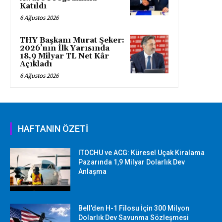
Katıldı
6 Ağustos 2026
THY Başkanı Murat Şeker:
2026’nın İlk Yarısında
18,9 Milyar TL Net Kâr
Açıkladı
6 Ağustos 2026
HAFTANIN ÖZETİ
ITOCHU ve ACG: Küresel Uçak Kiralama
Pazarında 1,9 Milyar Dolarlık Dev
Anlaşma
Bell’den H-1 Filosu İçin 300 Milyon
Dolarlık Dev Savunma Sözleşmesi