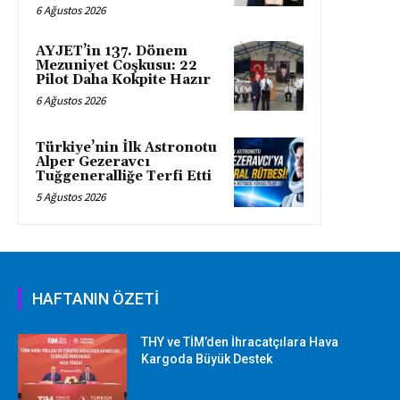
6 Ağustos 2026
AYJET’in 137. Dönem
Mezuniyet Coşkusu: 22
Pilot Daha Kokpite Hazır
6 Ağustos 2026
Türkiye’nin İlk Astronotu
Alper Gezeravcı
Tuğgeneralliğe Terfi Etti
5 Ağustos 2026
HAFTANIN ÖZETİ
THY ve TİM’den İhracatçılara Hava
Kargoda Büyük Destek