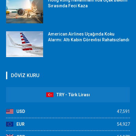
Hong Kong Havalimanı’nda Uçak Bakımı
Sırasında Feci Kaza
American Airlines Uçağında Koku
Alarmı: Altı Kabin Görevlisi Rahatsızlandı
DÖVİZ KURU
TRY - Türk Lirası
USD
47,591
EUR
54,927