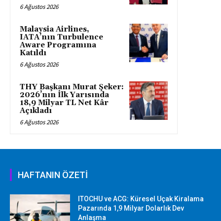
6 Ağustos 2026
Malaysia Airlines,
IATA’nın Turbulence
Aware Programına
Katıldı
6 Ağustos 2026
THY Başkanı Murat Şeker:
2026’nın İlk Yarısında
18,9 Milyar TL Net Kâr
Açıkladı
6 Ağustos 2026
HAFTANIN ÖZETİ
ITOCHU ve ACG: Küresel Uçak Kiralama
Pazarında 1,9 Milyar Dolarlık Dev
Anlaşma