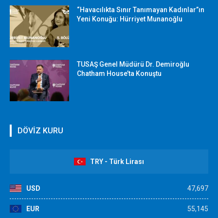
“Havacılıkta Sınır Tanımayan Kadınlar”ın
Yeni Konuğu: Hürriyet Munanoğlu
TUSAŞ Genel Müdürü Dr. Demiroğlu
Chatham House’ta Konuştu
DÖVİZ KURU
TRY - Türk Lirası
USD
47,697
EUR
55,145