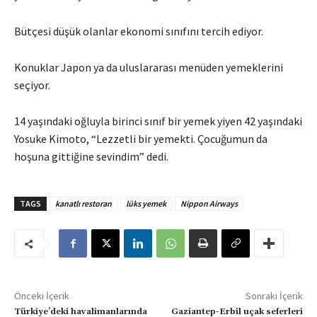
Bütçesi düşük olanlar ekonomi sınıfını tercih ediyor.
Konuklar Japon ya da uluslararası menüden yemeklerini
seçiyor.
14 yaşındaki oğluyla birinci sınıf bir yemek yiyen 42 yaşındaki
Yosuke Kimoto, “Lezzetli bir yemekti. Çocuğumun da
hoşuna gittiğine sevindim” dedi.
TAGS
kanatlı restoran
lüks yemek
Nippon Airways
Önceki İçerik
Sonraki İçerik
Türkiye’deki havalimanlarında
Gaziantep-Erbil uçak seferleri