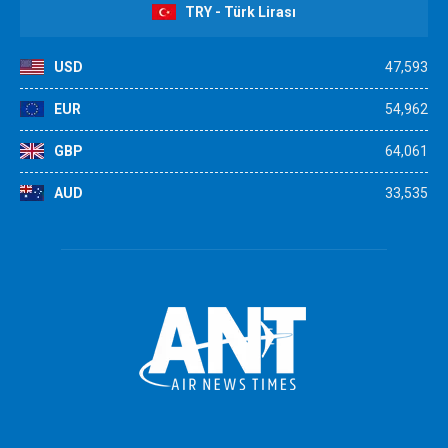
TRY - Türk Lirası
USD
47,593
EUR
54,962
GBP
64,061
AUD
33,535