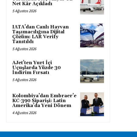
Net Kâr Açıkladı
5 Ağustos 2026
IATA’dan Canlı Hayvan
Taşımacılığına Dijital
Çözüm: LAR Verify
Tanıtıldı
5 Ağustos 2026
AJet’ten Yurt İçi
Uçuşlarda Yüzde 30
İndirim Fırsatı
5 Ağustos 2026
Kolombiya’dan Embraer’e
KC-390 Siparişi: Latin
Amerika’da Yeni Dönem
4 Ağustos 2026