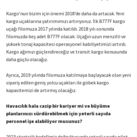
Kargo’nun bizim için önemi 2018’de daha da artacak. Yeni
kargo uçaklarına yatırımımızı artırıyoruz. İlk B777F kargo
uçağı filomuza 2017 yılında katıldı. 2018 yılı sonunda
filomuzda beş adet B777F olacak. Uçağın uzun menzilli ve
yüksek tonaj kapasitesi operasyonel kabiliyetimizi artırdı.
Kargo ağımızı güçlendireceğiz ve transit kargo konusunda
daha güçlü olacağız.
Ayrıca, 2019 yılında filomuza katılmaya başlayacak olan yeni
sipariş edilen geniş yolcu uçakları ile göbek kargo
kapasitemizi de artırmış olacağız.
Havacılık hala cazip bir kariyer mi ve büyüme
planlarınızı sürdürebilmek için yeterli sayıda
personel işe alabiliyor musunuz?
2023 stratejik hedefimiz doğrultusunda yeterli sayıda pilot,