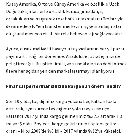
Kuzey Amerika, Orta ve Güney Amerika ve özellikle Uzak
Doğu’daki şirketlerle ortaklık kuracağımızdan, iş
ortaklıkları ve müşterek teşebbüs anlaşmaları tüm hızıyla
devam edecek. Yeni transfer merkezimiz, yeni anlaşmalar
oluşturulmasında etkili bir rekabet avantajı sağlayacaktır.
Ayrıca, düşük maliyetli havayolu taşıyıcılarının her yıl pazar
payını arttırdığı bir dönemde, AnadoluJet stratejimizi de
geliştireceğiz. Bu iştirakimizi, varış noktaları da dahil olmak
üzere her açıdan yeniden markalaştırmayı planlıyoruz.
Finansal performansınızda kargonun önemi nedir?
Son 10 yılda, taşıdığımız kargo yükünü beş kattan fazla
arttırdık, aynı sürede taşıdığımız yolcu sayısı ise üçe
katlandı. 2017 yılında kargo gelirlerimiz %32,2 artarak 1.3
milyar $ oldu. Böylece, kargo gelirlerinin toplam gelire
oranı – ki bu 2008’de %6 idi – 2017 yılında %12’ye yükseldi.