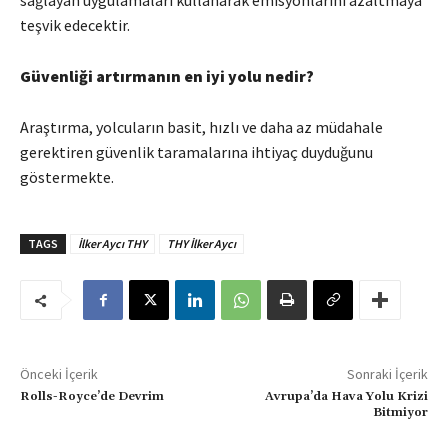
sağlayan uygulamaları kullanarak emisyonlarını azaltmaya
teşvik edecektir.
Güvenliği artırmanın en iyi yolu nedir?
Araştırma, yolcuların basit, hızlı ve daha az müdahale
gerektiren güvenlik taramalarına ihtiyaç duyduğunu
göstermekte.
TAGS
İlker Aycı THY
THY İlker Aycı
Önceki İçerik
Sonraki İçerik
Rolls-Royce’de Devrim
Avrupa’da Hava Yolu Krizi
Bitmiyor