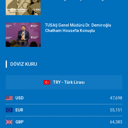
TUSAŞ Genel Müdürü Dr. Demiroğlu
Chatham House’ta Konuştu
DÖVİZ KURU
TRY - Türk Lirası
USD
47,698
EUR
55,151
GBP
64,383