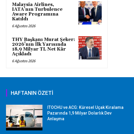
Malaysia Airlines,
IATA’nın Turbulence
Aware Programına
Katıldı
6 Ağustos 2026
THY Başkanı Murat Şeker:
2026’nın İlk Yarısında
18,9 Milyar TL Net Kâr
Açıkladı
6 Ağustos 2026
HAFTANIN ÖZETİ
ITOCHU ve ACG: Küresel Uçak Kiralama
Pazarında 1,9 Milyar Dolarlık Dev
Anlaşma