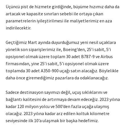
Üçüncü pist de hizmete girdiğinde, büyüme hızımız daha da
artacak ve kapasite sınırları sebebi ile ortaya çıkan
parametrelerin iyileştirilmesi ile maliyetlerimiz en aza
indirilecektir.
Geçtiğimiz Mart ayında duyurduğumuz yeni nesil uçaklara
yönelik son siparişlerimiz ile, Boeing’den, 25’i sabit, 5’i
opsiyonel olmak üzere toplam 30 adet B787-9 ve Airbus
firmasından, yine 25’i sabit, 5’i opsiyonel olmak üzere
toplamda 30 adet A350-900 uçağı satın alacağız. Böylelikle
daha önce giremediğimiz pazarlara da odaklanacağız.
Sadece destinasyon sayımızı değil, uçuş sıklıklarını ve
bağlantı kalitesini de artırmaya devam edeceğiz. 2023 yılına
kadar 120 milyon yolcu ve 500’den fazla uçağa ulaşmış
olacağız. 2023 yılına kadar arz edilen koltuk kilometre
seviyesinde ilk 10’a ulaşmak bir başka hedefimiz.