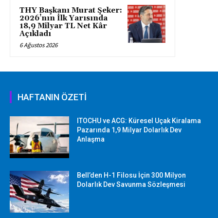
THY Başkanı Murat Şeker:
2026’nın İlk Yarısında
18,9 Milyar TL Net Kâr
Açıkladı
6 Ağustos 2026
HAFTANIN ÖZETİ
ITOCHU ve ACG: Küresel Uçak Kiralama
Pazarında 1,9 Milyar Dolarlık Dev
Anlaşma
Bell’den H-1 Filosu İçin 300 Milyon
Dolarlık Dev Savunma Sözleşmesi