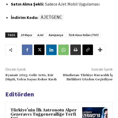
Satın Alma Şekli:
Sadece AJet Mobil Uygulaması
İndirim Kodu:
AJETGENC
TAGS
19 Mayıs
AJet
Kampanya
Türk Hava Yolları (THY)
Önceki İçerik
Sonraki İçerik
Ryanair 2025: Gelir Arttı, Kâr
Hindistan-Türkiye Havacılık İş
Düştü, Yolcu Sayısı Rekor Kırdı
Birlikleri Gözden Geçiriliyor
Editörden
Türkiye’nin İlk Astronotu Alper
Gezeravcı Tuğgeneralliğe Terfi