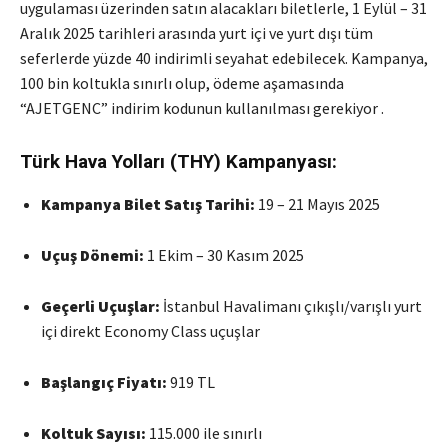
uygulaması üzerinden satın alacakları biletlerle, 1 Eylül – 31
Aralık 2025 tarihleri arasında yurt içi ve yurt dışı tüm
seferlerde yüzde 40 indirimli seyahat edebilecek.
Kampanya,
100 bin koltukla sınırlı olup, ödeme aşamasında
“AJETGENC” indirim kodunun kullanılması gerekiyor
.
Türk Hava Yolları (THY) Kampanyası:
Kampanya Bilet Satış Tarihi:
19 – 21 Mayıs 2025
Uçuş Dönemi:
1 Ekim – 30 Kasım 2025
Geçerli Uçuşlar:
İstanbul Havalimanı çıkışlı/varışlı yurt
içi direkt Economy Class uçuşlar
Başlangıç Fiyatı:
919 TL
Koltuk Sayısı:
115.000 ile sınırlı