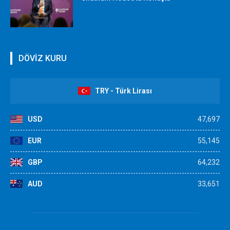
DÖVİZ KURU
TRY - Türk Lirası
USD
47,697
EUR
55,145
GBP
64,232
AUD
33,651