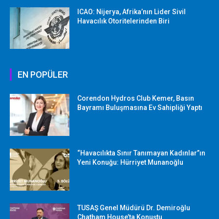
ICAO: Nijerya, Afrika’nın Lider Sivil
Havacılık Otoritelerinden Biri
EN POPÜLER
Corendon Hydros Club Kemer, Basın
Bayramı Buluşmasına Ev Sahipliği Yaptı
“Havacılıkta Sınır Tanımayan Kadınlar”ın
Yeni Konuğu: Hürriyet Munanoğlu
TUSAŞ Genel Müdürü Dr. Demiroğlu
Chatham House’ta Konuştu