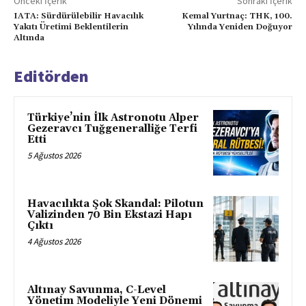
Önceki İçerik
Sonraki İçerik
IATA: Sürdürülebilir Havacılık
Kemal Yurtnaç: THK, 100.
Yakıtı Üretimi Beklentilerin
Yılında Yeniden Doğuyor
Altında
Editörden
Türkiye’nin İlk Astronotu Alper
Gezeravcı Tuğgeneralliğe Terfi
Etti
5 Ağustos 2026
Havacılıkta Şok Skandal: Pilotun
Valizinden 70 Bin Ekstazi Hapı
Çıktı
4 Ağustos 2026
Altınay Savunma, C-Level
Yönetim Modeliyle Yeni Dönemi