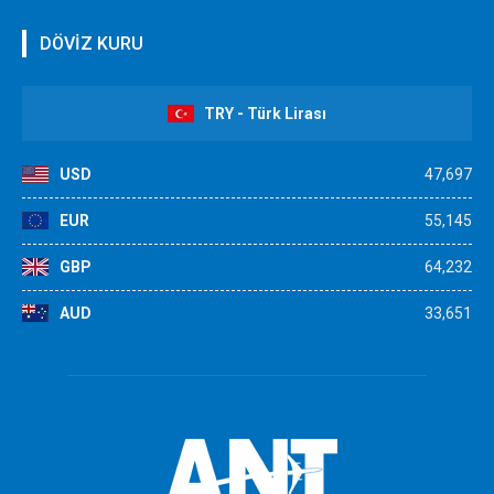
DÖVİZ KURU
TRY - Türk Lirası
USD
47,697
EUR
55,145
GBP
64,232
AUD
33,651