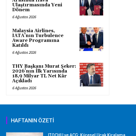
Arasında Hava
Ulaştırmasında Yeni
Dönem
6 Ağustos 2026
Malaysia Airlines,
IATA’nın Turbulence
Aware Programına
Katıldı
6 Ağustos 2026
THY Başkanı Murat Şeker:
2026’nın İlk Yarısında
18,9 Milyar TL Net Kâr
Açıkladı
6 Ağustos 2026
HAFTANIN ÖZETİ
ITOCHU ve ACG: Küresel Uçak Kiralama