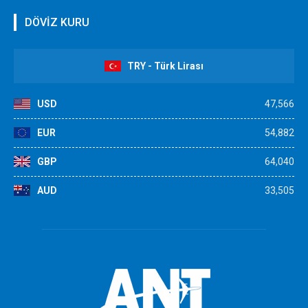
DÖVİZ KURU
TRY - Türk Lirası
USD
47,566
EUR
54,882
GBP
64,040
AUD
33,505